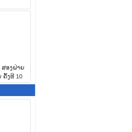
 ສອງຝ່າຍ
ຄັ້ງທີ 10