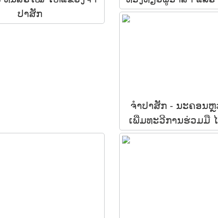
ປາສັກ
ຈຳປາສັກ -​ ນະຄອນຫ
ເພີ່ມທະວີການຮ່ວມມື 