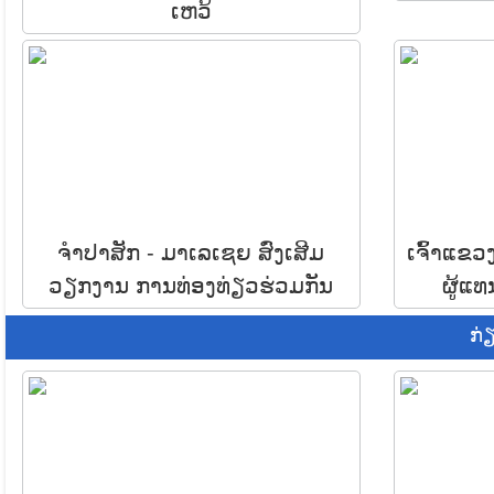
ເຫວ້
ຈຳປາສັກ - ມາເລເຊຍ ສົ່ງເສີມ
ເຈົ້າແຂ
ວຽກງານ ການທ່ອງທ່ຽວຮ່ວມກັນ
ຜູ້ແ
ກ່