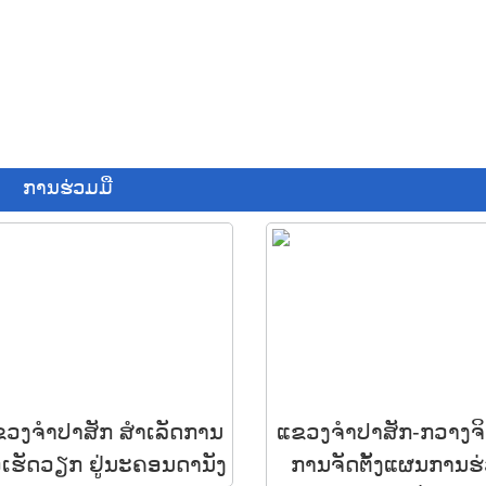
ການຮ່ວມມື
ວງຈຳປາສັກ ສໍາເລັດການ
ແຂວງຈຳປາສັກ-ກວາງຈິ
ວເຮັດວຽກ ຢູ່ນະຄອນດານັງ
ການຈັດຕັ້ງແຜນການຮ