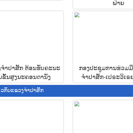
ຝ່າຍ
ວງຈຳປາສັກ ຕ້ອນຮັບຄະນະ
ກອງປະຊຸມການຮ່ວມມື
ທນຂັ້ນສູງນະຄອນດານັງ
ຈຳປາສັກ-ເປຣະວິເຣຍ 
ຽວກັບແຂວງຈຳປາສັກ