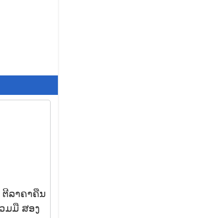
 ຕີລາຄາຄືນ
່ວມມື ສອງ