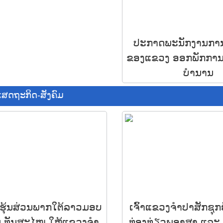
ປະກາດພະນັກງານການນ
ຂອງແຂວງ ອອກພັກການ-
ບໍານານ
ເສດຖະກິດ-ສັງຄົມ
ສັດຮຸ້ນສ່ວນພາກໃຕ້ລາວມອບ
ເຈົ້າແຂວງຈໍາປາສັກຊຸກຍູ້
ນ ທັນສະໄໝ ໃຫ້ແຂວງຈຳ
ທ່ອງທ່ຽວ​ພູອາສາ ແລະ​