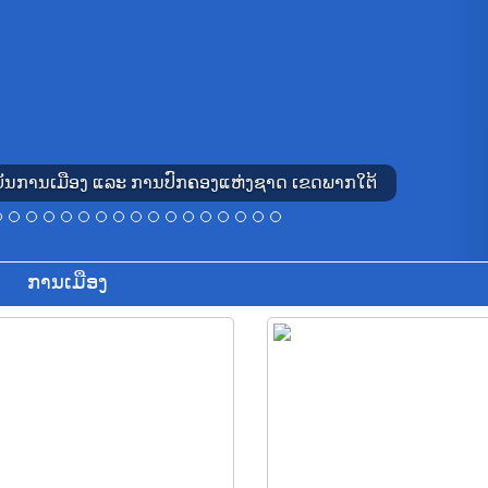
າບັນການເມືອງ ແລະ ການປົກຄອງແຫ່ງຊາດ ເຂດພາກໃຕ້
ການເມືອງ