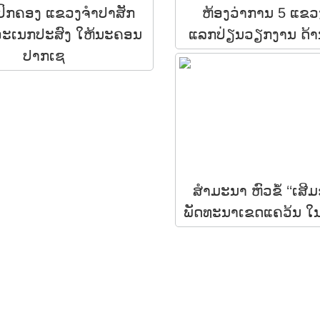
ປົກຄອງ ແຂວງຈຳປາສັກ
ຫ້ອງວ່າການ 5 ແຂວ
ອະເນກປະສົງ ໃຫ້ນະຄອນ
ແລກປ່ຽນວຽກງານ ດ້າ
ປາກເຊ
ສຳມະນາ ຫົວຂໍ້ ‘‘ເ
ພັດທະນາເຂດແຄວ້ນ ໃ