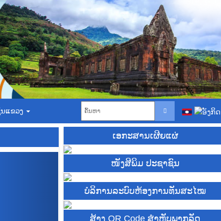
ຊົນແຂວງ
ເອກະສານເຜີຍແຜ່
N
ໜັງສີພິມ ປະຊາຊົນ
e
x
t
ບໍ​ລິ​ການ​ລະບົບຫ້ອງການທັນສະໄໝ
ສ້າງ QR Code ສຳຫຼັບພາກລັດ