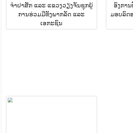
ຈຳປາສັກ ແລະ ແຂວງວຽງຈັນຊຸກຍູ້
ອົງການ
ການຮ່ວມມືທັງພາກລັດ ແລະ
ມອບລົດ
ເອກະຊົນ