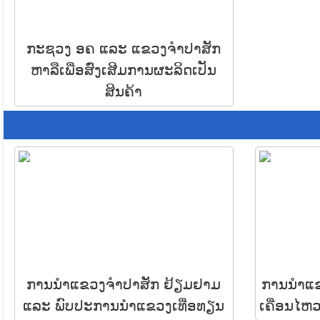
ກະຊວງ ອຄ ແລະ ແຂວງຈຳປາສັກ
ຫາລືເພື່ອສົ່ງເສີມການຜະລິດເປັນ
ສິນຄ້າ
ການນຳແຂວງຈຳປາສັກ ຢ້ຽມຢາມ
ການນຳແຂ
ແລະ ພົບປະການນຳແຂວງເທື່ອທຽນ
ເຄື່ອນໄຫ