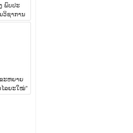
ງ ພົບປະ
ນວິຊາການ
ສີມຂະຫຍາຍ
ນໄລຍະໃໝ່”