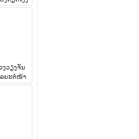
ຼວງວຽງຈັນ
ໄລຍະຕໍ່ໜ້າ