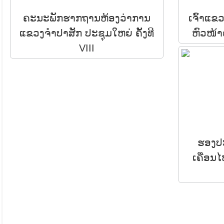
ຄະນະພັກຮາກຖານຫ້ອງວ່າການ
ເຈົ້າແຂ
ແຂວງຈຳປາສັກ ປະຊຸມໃຫຍ່ ຄັ້ງທີ
ຫົວໜ້າ
VIII
ຮອງປ
ເຄື່ອນ