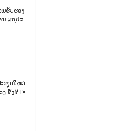
້ອນຮັບຮອງ
ງານ ສຊປລ
ປະຊຸມໃຫຍ່
 ຄັ້ງທີ IX