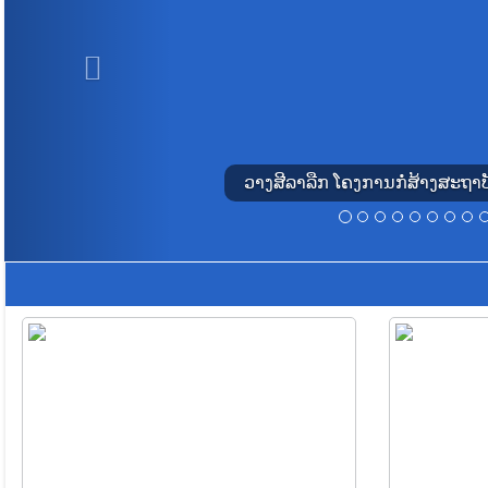
s
ວາງສີລາລືກ ໂຄງການກໍ່ສ້າງສະຖ