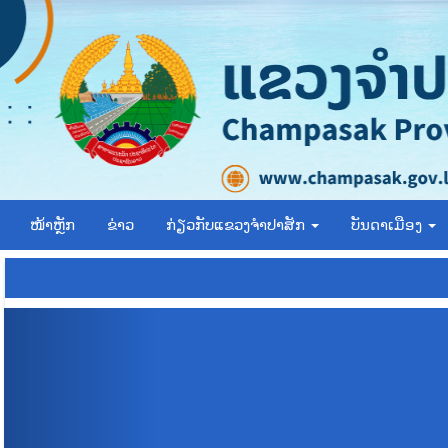
ໜ້າຫຼັກ
ຂ່າວ
ກ່ຽວກັບແຂວງຈຳປາສັກ
ບັນດາເມືອງ
P
r
e
v
i
o
u