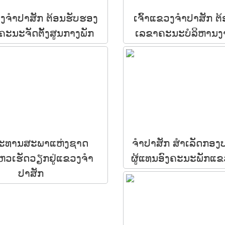
ວງຈຳປາສັກ ຕ້ອນຮັບຮອງ
ເຈົ້າແຂວງຈຳປາສັກ ຕ
ຄະນະຈັດຕັ້ງສູນກາງພັກ
ເລຂາຄະນະບໍລິຫານ
ະທານສະພາແຫ່ງຊາດ
ຈໍາປາສັກ ສໍາເລັດກອງ
ໄຫວເຮັດວຽກຢູ່ແຂວງຈໍາ
ຜູ້ແທນອົງຄະນະພັກແຂວງ
ປາສັກ