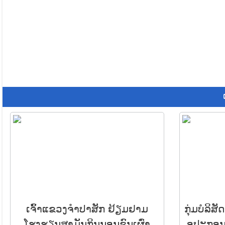
ເຈົ້າແຂວງຈໍາປາສັກ ຢ້ຽມຢາມ
ກຸ່ມບໍລິ
ໂຮງຮຽນສາມັນກິນນອນຊົນເຜົ່າ
ອຸປະກອ