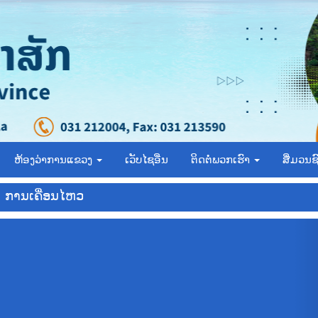
ຫ້ອງວ່າການແຂວງ
ເວັບໄຊອື່ນ
ຕິດຕໍ່ພວກເຮົາ
ສື່ມວນ
ການເຄື່ອນໄຫວ