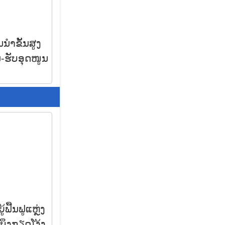
ໍາຂັ້ນສູງ
ຮັບອຸດໜູນ
ຟື້ນຟູແຫຼ່ງ
 ບຶງກຽດໂງ້ງ