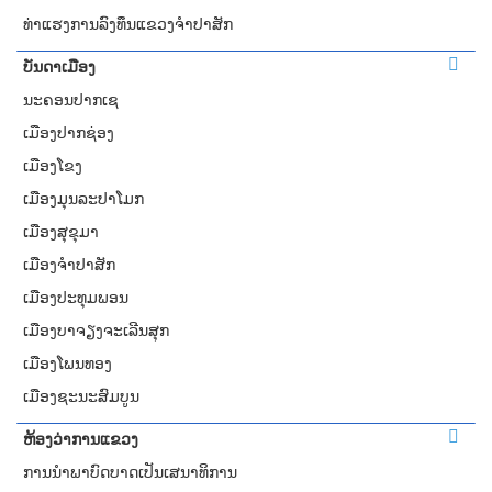
ທ່າແຮງການລົງທຶນແຂວງຈໍາປາສັກ
ບັນດາເມືອງ
ນະຄອນປາກເຊ
ເມືອງປາກຊ່ອງ
ເມືອງໂຂງ
ເມືອງມຸນລະປາໂມກ
ເມືອງສຸຂຸມາ
ເມືອງຈຳປາສັກ
ເມືອງປະທຸມພອນ
ເມືອງບາຈຽງຈະເລີນສຸກ
ເມືອງໂພນທອງ
ເມືອງຊະນະສົມບູນ
ຫ້ອງວ່າການແຂວງ
ການ​​ນຳພາ​ບົດບາດ​​ເປັນເສນາ​ທິການ