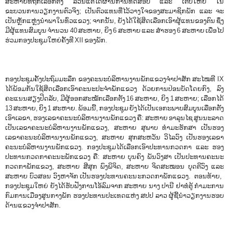
ສະຫາຍທີ່ຖືກເລືອກຕັ້ງ ລ້ວນແຕ່ໄດ້ຜ່ານການທົດສອບ ແລະ ເຕີບໃຫຍ່ ໃນ
ຂະບວນການວຽກງານຕົວຈິງ; ເປັນຕົວແທນທີ່ໄວ້ວາງໃຈຂອງສະມາຊິກພັກ ແລະ ຈະ
ເປັນຫຼັກແຫຼ່ງນໍາພາໃນທົ່ວແຂວງ; ຈາກນັ້ນ, ຍັງໄດ້ໃຊ້ສິດເລືອກເອົາຜູ້ແທນຂອງຕົນ ຊຶ່ງ
ມີຜູ້ແທນສົມບູນ ຈຳນວນ 40 ສະຫາຍ, ຍິງ 6 ສະຫາຍ ແລະ ສໍາຮອງ 6 ສະຫາຍ ເພື່ອໄປ
ຮ່ວມກອງປະຊຸມໃຫຍ່ຄັ້ງທີ XII ຂອງພັກ.
ກອງປະຊຸມຄັ້ງປະຖົມມະລຶກ ຂອງຄະນະບໍລິຫານງານພັກແຂວງຈໍາປາສັກ ສະໄໝທີ IX
ໄດ້ພ້ອມກັນໃຊ້ສິດເລືອກເອົາຄະນະປະຈໍາພັກແຂວງ ດ້ວຍການປ່ອນບັດໂດຍກົງ, ລົງ
ຄະແນນສຽງປິດລັບ, ມີຜູ້ອອກສະໝັກເລືອກຕັ້ງ 16 ສະຫາຍ, ຍິງ 1 ສະຫາຍ; ເລືອກໄດ້
13 ສະຫາຍ, ຍິງ 1 ສະຫາຍ. ພ້ອມນີ້, ກອງປະຊຸມ ຍັງໄດ້ເປັນເອກະພາບສົມບູນເລືອກຕັ້ງ
ເອົາເລຂາ, ຮອງເລຂາຄະນະບໍລິຫານງານພັກແຂວງ ຄື: ສະຫາຍ ອາລຸນໄຊ ສູນນະລາດ
ເປັນເລຂາຄະນະບໍລິຫານງານພັກແຂວງ, ສະຫາຍ ສຸພາບ ທຳມະຮັກສາ ເປັນຮອງ
ເລຂາຄະນະບໍລິຫານງານພັກແຂວງ, ສະຫາຍ ສຸກສະຫວັນ ວິໄລວົງ ເປັນຮອງເລຂາ
ຄະນະບໍລິຫານງານພັກແຂວງ.​ ກອງປະຊຸມໄດ້ເລືອກເອົາປະທານກວດກາ ແລະ ຮອງ
ປະທານກວດກາຄະນະພັກແຂວງ ຄື: ສະຫາຍ ບຸນຄົງ ພັນວົງສາ ເປັນປະທານຄະນະ
ກວດກາພັກແຂວງ,​ ສະຫາຍ ສີສຸກ ພົງພິຈິດ,​ ສະຫາຍ ຈິດສະໝອນ ບຸດຕິວົງ​ ແລະ​
ສະຫາຍ ບົວສອນ ວົງຫາຈັກ ເປັນຮອງປະທານຄະນະກວດກາພັກແຂວງ.​ ຕອນທ້າຍ, ​
ກອງປະຊຸມໃຫຍ່​ ຍັງໄດ້ຮັບຟັງການໂອ້ລົມຈາກ ສະຫາຍ ນາງ ປານີ ຢາທໍ່ຕູ້ ກໍາມະການ
ກົມການເມືອງສູນກາງພັກ​ ຮອງປະທານປະເທດແຫ່ງ ສປປ ລາວ ຜູ້ຊີ້ນໍາວຽກງານຮອບ
ດ້ານແຂວງຈຳປາສັກ​.