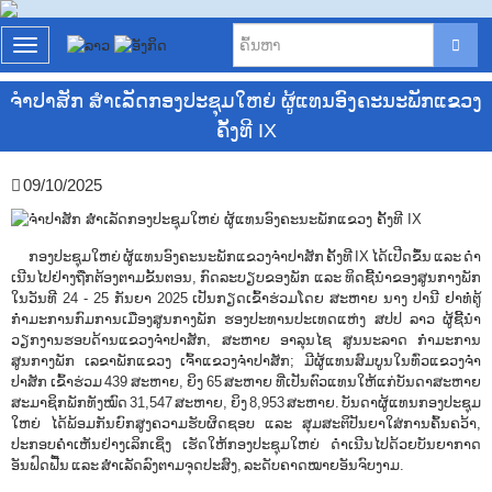
T
o
g
ຈໍາປາສັກ ສໍາເລັດກອງປະຊຸມໃຫຍ່ ຜູ້ແທນອົງຄະນະພັກແຂວງ
g
ຄັ້ງທີ IX
l
e
n
09/10/2025
a
v
i
g
ກອງປະຊຸມໃຫຍ່ ຜູ້ແທນອົງຄະນະພັກແຂວງຈຳປາສັກ ຄັ້ງທີ IX ໄດ້ເປີດຂຶ້ນ ແລະ ດໍາ
a
ເນີນໄປຢ່າງຖືກຕ້ອງຕາມຂັ້ນຕອນ, ກົດລະບຽບຂອງພັກ ແລະ ທິດຊີ້ນໍາຂອງສູນກາງພັກ
t
ໃນວັນທີ 24 -​ 25​ ກັນຍາ 2025 ເປັນກຽດເຂົ້າຮ່ວມໂດຍ ສະຫາຍ ນາງ ປານີ ຢາທໍ່ຕູ້
i
ກໍາມະການກົມການເມືອງສູນກາງພັກ ຮອງປະທານປະເທດແຫ່ງ ສປປ ລາວ ຜູ້ຊີ້ນໍາ
o
ວຽກງານຮອບດ້ານແຂວງຈຳປາສັກ, ສະຫາຍ ອາລຸນໄຊ ສູນນະລາດ ກຳມະການ
n
ສູນກາງພັກ ເລຂາພັກແຂວງ ເຈົ້າແຂວງຈໍາປາສັກ; ມີຜູ້ແທນສົມບູນໃນທົ່ວແຂວງຈໍາ
ປາສັກ ເຂົ້າຮ່ວມ 439 ສະຫາຍ, ຍິງ 65 ສະຫາຍ ທີ່ເປັນຕົວແທນໃຫ້ແກ່ບັນດາສະຫາຍ
ສະມາຊິກພັກທັງໝົດ 31,547 ສະຫາຍ, ຍິງ 8,953 ສະຫາຍ.​ ບັນດາຜູ້ແທນກອງປະຊຸມ
ໃຫຍ່ ໄດ້ພ້ອມກັນຍົກສູງຄວາມຮັບຜິດຊອບ ແລະ ສຸມສະຕິປັນຍາໃສ່ການຄົ້ນຄວ້າ,
ປະກອບຄຳເຫັນຢ່າງເລິກເຊິ່ງ ເຮັດໃຫ້ກອງປະຊຸມໃຫຍ່ ດຳເນີນໄປດ້ວຍບັນຍາກາດ
ອັນຟົດຟື້ນ ແລະ ສຳເລັດລົງຕາມຈຸດປະສົງ, ລະດັບຄາດໝາຍອັນຈົບງາມ.​