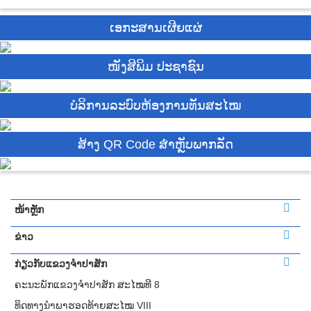
ເອກະສານເຜີຍແຜ່
ໜັງສີພິມ ປະຊາຊົນ
ບໍ​ລິ​ການ​ລະບົບຫ້ອງການທັນສະໄໝ
ສ້າງ QR Code ສຳຫຼັບພາກລັດ
ໜ້າຫຼັກ
ຂ່າວ
ກ່ຽວກັບແຂວງຈຳປາສັກ
ຄະນະພັກແຂວງຈຳປາສັກ ສະໄໝທີ 8
ທິດທາງນໍາພາຮອດທ້າຍສະໄໝ VIII