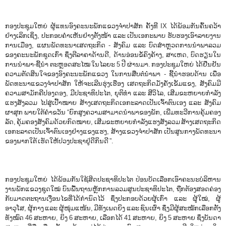
ກອງປະຊຸມໃຫຍ່ ຜູ້ແທນອົງຄະນະພັກແຂວງຈໍາປາສັກ ຄັ້ງທີ IX ໄດ້ພ້ອມກັນຄົ້ນຄວ້າ
ຢ່າງເລິກເຊິ່ງ, ປະກອບຄໍາເຫັນຢ່າງຕັ້ງໜ້າ ແລະ ເປັນເອກະພາບ ຮັບຮອງເອົາລາຍງານ
ການເມືອງ, ແຜນພັດທະນາເສດຖະກິດ​ - ສັງຄົມ ແລະ ບົດສໍາຫຼວດການນໍາພາລວມ
ຂອງຄະນະພັກຊຸດເກົ່າ ຊຶ່ງຕີລາຄາດ້ານດີ, ດ້ານອ່ອນຂໍ້ຄົງຄ້າງ, ສາເຫດ, ບົດຮຽນໃນ
ການນໍາພາ-ຊີ້ນໍາ ຕະຫຼອດສະໄໝ ໃນໄລຍະ 5 ປີ ຜ່ານມາ.​ ກອງປະຊຸມໃຫຍ່ ໄດ້ຢືນຢັນ
ຄວາມຕັດສິນໃຈຂອງອົງຄະນະພັກແຂວງ ໃນການສືບຕໍ່ນໍາພາ​ - ຊີ້ນໍາຮອບດ້ານ ເພື່ອ
ພັດທະນາແຂວງຈໍາປາສັກ ໃຫ້ຈະເລີນຮຸ່ງເຮືອງ ເສດຖະກິດມັ່ງຄັ່ງເຂັ້ມແຂງ, ສັງຄົມມີ
ຄວາມສາມັກຄີປອງດອງ, ມີປະຊາທິປະໄຕ, ຍຸຕິທຳ ແລະ ສີວິໄລ, ເສີມຂະຫຍາຍກໍາລັງ
ແຮງສັງລວມ ໄປສູ່ເປົ້າໝາຍ ສ້າງເສດຖະກິດເອກະລາດເປັນເຈົ້າຕົນເອງ ແລະ ສັງຄົມ
ຜາສຸກ ພາຍໃຕ້ຄຳຂວັນ​ “ຍົກສູງຄວາມສາມາດນໍາພາຂອງພັກ, ເພີ່ມທະວີການຄຸ້ມຄອງ
ລັດ, ຄຸ້ມຄອງສັງຄົມດ້ວຍກົດໝາຍ, ເສີມຂະຫຍາຍກໍາລັງແຮງສັງລວມ ສ້າງເສດຖະກິດ
ເອກະລາດເປັນເຈົ້າຕົນເອງຢ່າງແຂງແຮງ, ສ້າງແຂວງຈໍາປາສັກ ເປັນສູນກາງພັດທະນາ
ຂອງພາກໃຕ້ ເຮັດໃຫ້ປວງປະຊາຢູ່ດີກິນດີ ”.
ກອງປະຊຸມໃຫຍ່ ໄດ້ພ້ອມກັນໃຊ້ສິດປະຊາທິປະໄຕ ປ່ອນບັດເລືອກເອົາຄະນະບໍລິຫານ
ງານພັກແຂວງຊຸດໃໝ່ ບົນພື້ນຖານຫຼັກການລວມສູນປະຊາທິປະໄຕ, ຖືກຕ້ອງສອດຄ່ອງ
ກັບມາດຕະຖານເງື່ອນໄຂທີ່ໄດ້ກໍານົດໄວ້ ຊຶ່ງປະກອບດ້ວຍຜູ້ເກົ່າ ແລະ ຜູ້ໃໝ່, ຜູ້
ອາວຸໂສ, ຜູ້ກາງ ແລະ ຜູ້ໜຸ່ມແໜ້ນ, ມີທັງເພດຍິງ ແລະ ຊົນເຜົ່າ ຊຶ່ງມີຜູ້ສະໝັກເລືອກຕັ້ງ
ທັງໝົດ 46 ສະຫາຍ, ​ຍິງ 6 ສະຫາຍ, ເລືອກໄດ້ 41 ສະຫາຍ, ຍິງ 5 ສະຫາຍ ຊຶ່ງບັນດາ