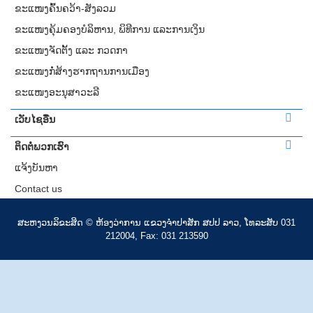
ຂະແໜງຄົ້ນຄວ້າ-ສັງລວມ
ຂະແໜງຄຸ້ມຄອງບໍລິຫານ, ພິທີການ ແລະການເງິນ
ຂະແໜງຈັດຕັ້ງ ແລະ ກວດກາ
ຂະແໜງກໍ່ສ້າງຮາກຖານການເມືອງ
ຂະແໜງອະນຸສາວະລີ
ເວັບໄຊອື່ນ
ຕິດຕໍ່ພວກເຮົາ
ແຈ້ງບັນຫາ
Contact us
ສະ​ຫງວນ​ລິ​ຂະ​ສິດ © ຫ້ອງວ່າການ ແຂວງ​ຈຳປາສັກ ​ສປປ​ ລາວ, ໂທ​ລະ​ສັບ 031
212004, Fax: 031 213590