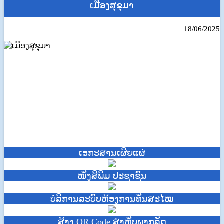
ເມືອງສຸຂຸມາ
18/06/2025
ເອກະສານເຜີຍແຜ່
ໜັງສີພິມ ປະຊາຊົນ
ບໍ​ລິ​ການ​ລະບົບຫ້ອງການທັນສະໄໝ
ສ້າງ QR Code ສຳຫຼັບພາກລັດ