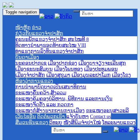
Toggle navigation
ໜ້າຫຼັກ
ຂ່າວ
ກ່ຽວກັບແຂວງຈຳປາສັກ
ຄະນະພັກແຂວງຈຳປາສັກ ສະໄໝທີ 8
ທິດທາງນໍາພາຮອດທ້າຍສະໄໝ VIII
ທ່າແຮງການລົງທຶນແຂວງຈໍາປາສັກ
ບັນດາເມືອງ
ນະຄອນປາກເຊ
ເມືອງປາກຊ່ອງ
ເມືອງບາຈຽງຈະເລີນສຸກ
ເມືອງຊະນະສົມບູນ
ເມືອງໂພນທອງ
ເມືອງປະທຸມພອນ
ເມືອງຈຳປາສັກ
ເມືອງສຸຂຸມາ
ເມືອງມຸນລະປາໂມກ
ເມືອງໂຂງ
ຫ້ອງວ່າການແຂວງ
ການ​​ນຳພາ​ບົດບາດ​​ເປັນເສນາ​ທິການ
ຂະແໜງຄົ້ນຄວ້າ-ສັງລວມ
ຂະແໜງຄຸ້ມຄອງບໍລິຫານ, ພິທີການ ແລະການເງິນ
ຂະແໜງຈັດຕັ້ງ ແລະ ກວດກາ
ຂະແໜງກໍ່ສ້າງຮາກຖານການເມືອງ
ຂະແໜງອະນຸສາວະລີ
ເວັບໄຊອື່ນ
ຕິດຕໍ່ພວກເຮົາ
ແຈ້ງບັນຫາ
Contact us
ສື່ມວນຊົນແຂວງ
ວິທະຍຸ
ໜັງສືພິມຈຳປາໃໝ່
ໂທລະພາບແຂວງ