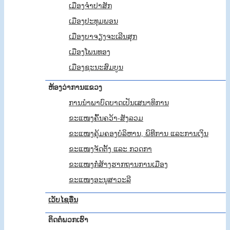
ເມືອງຈຳປາສັກ
ເມືອງປະທຸມພອນ
ເມືອງບາຈຽງຈະເລີນສຸກ
ເມືອງໂພນທອງ
ເມືອງຊະນະສົມບູນ
ຫ້ອງວ່າການແຂວງ
ການ​​ນຳພາ​ບົດບາດ​​ເປັນເສນາ​ທິການ
ຂະແໜງຄົ້ນຄວ້າ-ສັງລວມ
ຂະແໜງຄຸ້ມຄອງບໍລິຫານ, ພິທີການ ແລະການເງິນ
ຂະແໜງຈັດຕັ້ງ ແລະ ກວດກາ
ຂະແໜງກໍ່ສ້າງຮາກຖານການເມືອງ
ຂະແໜງອະນຸສາວະລີ
ເວັບໄຊອື່ນ
ຕິດຕໍ່ພວກເຮົາ