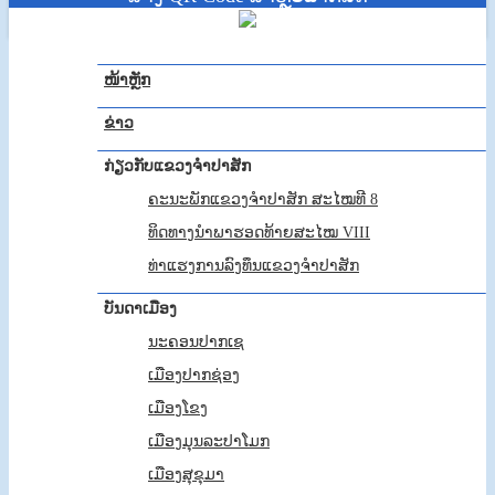
ໜ້າຫຼັກ
ຂ່າວ
ກ່ຽວກັບແຂວງຈຳປາສັກ
ຄະນະພັກແຂວງຈຳປາສັກ ສະໄໝທີ 8
ທິດທາງນໍາພາຮອດທ້າຍສະໄໝ VIII
ທ່າແຮງການລົງທຶນແຂວງຈໍາປາສັກ
ບັນດາເມືອງ
ນະຄອນປາກເຊ
ເມືອງປາກຊ່ອງ
ເມືອງໂຂງ
ເມືອງມຸນລະປາໂມກ
ເມືອງສຸຂຸມາ