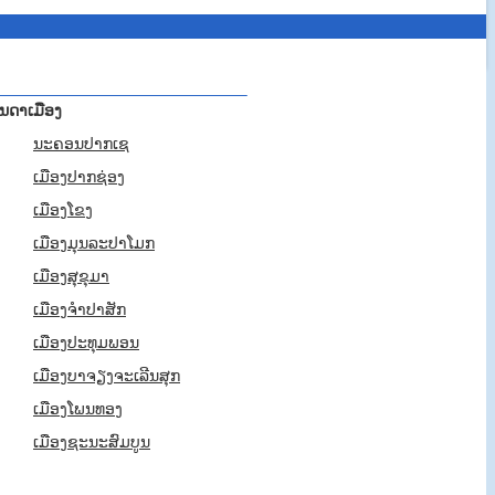
ັນດາເມືອງ
ນະຄອນປາກເຊ
ເມືອງປາກຊ່ອງ
ເມືອງໂຂງ
ເມືອງມຸນລະປາໂມກ
ເມືອງສຸຂຸມາ
ເມືອງຈຳປາສັກ
ເມືອງປະທຸມພອນ
ເມືອງບາຈຽງຈະເລີນສຸກ
ເມືອງໂພນທອງ
ເມືອງຊະນະສົມບູນ