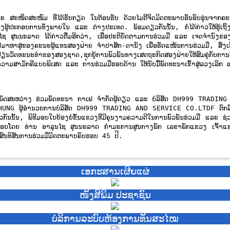
ະ ສະໜິດສະໜົມ ທີ່ໄດ້ຮັບກຽດ ໃນຕ້ອນຮັບ ດ້ວຍໄມຕີຈິດມິດຕະພາບອັນອົບອຸ່ນຈາກ
ນຂອງຜູ້ປະກອບການທັງພາຍໃນ ແລະ ຕ່າງປະເທດ. ພ້ອມດຽວກັນນັ້ນ, ກໍ່ໄດ້ກ່າວໃຫ້ຮູ
ລຸນໄຊ ສຸນນະລາດ ໄດ້ກ່າວຕື່ມອີກວ່າ, ເພື່ອປະຕິບັດຕາມການຮ່ວມມື ແລະ ເຈດຈຳ
່ຂອງຄະນະຜູ້ແທນສອງຝ່າຍ ຈໍາປາສັກ-ດານັງ ເພື່ອຮັດແໜ້ນການຮ່ວມມື, ສົ່ງເສີມບັນ
່ຽນວັດທະນະທໍາຂອງສອງຊາດ,ຊຸກຍູ້ການພົວພັນທາງເສດຖະກິດສອງຝ່າຍໃຫ້ສົມຄູ່ກັບການ
ສາມັກຄີແບບພິເສດ ແລະ ການຮ່ວມມືຮອບດ້ານ ໃຫ້ນັບມື້ພັດທະນາເຂົ້າສູ່ລວງເລິກ ແລະ
ບໍລິສັດເພັດສະຫວ່າງ ຮ່ວມພັດທະນາ ກາເຟ ຈໍາກັດຜູ້ດຽວ ແລະ ບໍລິສັດ DH999 TRAD
UNG ຜູ້ອຳນວຍການບໍລິສັດ DH999 TRADING AND SERVICE CO.LTDF ຕົກລົງ ໃນກ
້ນ, ພິທີມອບໃບຍ້ອງຍໍຂັ້ນແຂວງທີ່ມີຄຸນງາມຄວາມດີໃນການພົວພັນຮ່ວມມື ແລະ ຊ່ວຍ
ດມອບໂດຍ ທ່ານ ອາລຸນໄຊ ສຸນນະລາດ ກໍາມະການສູນກາງພັກ ເລຂາພັກແຂວງ ເຈົ້າແ
ົນທິສັນການຮ່ວມມືມິດຕະພາບຄົບຮອບ 45 ປີ.
ເອກະສານເຜີຍແຜ່
ໜັງສີພິມ ປະຊາຊົນ
ບໍ​ລິ​ການ​ລະບົບຫ້ອງການທັນສະໄໝ