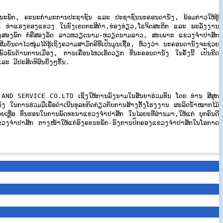
ຄະນະພັກ, ຄະນະກໍາມະການປະຊາຊົນ ແລະ ປະຊາຊົນນະຄອນດານັງ, ພ້ອມກ່າວໃຫ້ຮູ້
້ເຖິິງ ທ່າແຮງຂອງແຂວງ ໃນຂົງເຂດກະສິກຳ,ທ່ອງທ່ຽວ,ໂຣຈິດສະຕິກ ແລະ ພະລັງງານ
ນົງຂອງສອງພັກ ກໍ່ຄືສອງລັດ ລາວຫວຽດນາມ-ຫວຽດນາມລາວ, ສະເພາະ ແຂວງຈໍາປາສັກ
ດາໄວໜຸ່ມໄດ້ຮູ້ເຖິງຄວາມສາມັກຄີທີ່ເປັນມູນເຊື້ອ, ຫັວງວ່າ ນະຄອນດານັງຈະຊ່ວຍ
ພົວພັນດ້ານການເມືອງ, ການເຄື່ອນໄຫວເຮັດວຽກ ທີ່ນະຄອນດານັງ ໃນຄັ້ງນີ້ ເປັນຂີດ
 ມີປະສິດທິຜົນຍິ່ງໆຂຶ້ນ.
ING AND SERVICE CO.LTD ເຊິ່ງໃຫ້ການລົງນາມໃນສັນຍາຮ່ວມທຶນ ໂດຍ ທ່ານ ສີສຸກ
ານຮ່ວມມືເພື່ອດໍາເນີນທຸລະກິດກ່ຽວກັບການສ້າງຕັ້ງໂຮງງານ ຜະລິດນ້ຳໝາກໄມ້
ເຫຼືອ ທຶນຮອນໃນການພັດທະນາແຂວງຈໍາປາສັກ ໃນໄລຍະທີ່ຜ່ານມາ,ໃຫ້ແກ່ ບຸກຄົນດີ
ຂວງຈໍາປາສັກ ຕາງໜ້າໃຫ້ແກ່ອົງຄະນະພັກ-ອົງການປົກຄອງແຂວງຈໍາປາສັກໃນໂອກາດ