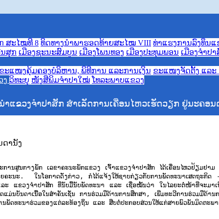
ກ ສະໄໝທີ 8
ທິດທາງນໍາພາຮອດທ້າຍສະໄໝ VIII
ທ່າແຮງການລົງທຶນແ
ີນສຸກ
ເມືອງຊະນະສົມບູນ
ເມືອງໂພນທອງ
ເມືອງປະທຸມພອນ
ເມືອງຈຳປາ
ຂະແໜງຄຸ້ມຄອງບໍລິຫານ, ພິທີການ ແລະການເງິນ
ຂະແໜງຈັດຕັ້ງ ແລ
ຂວງ
ວິທະຍຸ
ໜັງສືພິມຈຳປາໃໝ່
ໂທລະພາບແຂວງ
ນຳແຂວງຈຳປາສັກ ສໍາເລັດການເຄື່ອນໄຫວເຮັດວຽກ ຢູ່ນະຄອນດ
ພັກ ເລຂາຄະນະພັກແຂວງ ເຈົ້າແຂວງຈຳປາສັກ ໄດ້ເຄື່ອນໄຫວຢ້ຽມຢາມ ເຮັດວຽກ
ນະ. ໃນໂອກາດດັ່ງກ່າວ, ກໍໄດ້ແຈ້ງໃຫ້ຊາບກ່ຽວກັບການພັດທະນາເສດຖະກິດ - ສັງ
ແຂວງຈຳປາສັກ ທີ່ນັບມື້ນັບພັດທະນາ ແລະ ເຊື່ອໝັ້ນວ່າ ໃນໄລຍະຕໍ່ໜ້າທີ່ຈະມາເຖິ
ິເສດແມ່ນບັນດາເນື້ອໃນສຳຄັນເຊັ່ນ ການຮ່ວມມືດ້ານການສຶກສາ, ເພີ່ມທະວີການຮ່ວມມ
ອຊຸກຍູ້ການພັດທະນາຮ່ວມຂອງແຕ່ລະທ້ອງຖິ່ນ ແລະ ສືບຕໍ່ປະກອບສ່ວນໃຫ້ແກ່ສາຍພົວພ