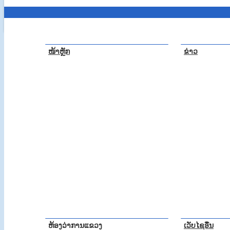
ໜ້າຫຼັກ
ຂ່າວ
ຫ້ອງວ່າການແຂວງ
ເວັບໄຊອື່ນ