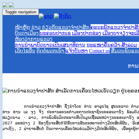
Toggle navigation
ໜ້າຫຼັກ
ຂ່າວ
ກ່ຽວກັບແຂວງຈຳປາສັກ
ຄະນະພັກແຂວງຈຳປາສັ
ບັນດາເມືອງ
ນະຄອນປາກເຊ
ເມືອງປາກຊ່ອງ
ເມືອງບາຈຽງຈະເລ
ຫ້ອງວ່າການແຂວງ
ການ​​ນຳພາ​ບົດບາດ​​ເປັນເສນາ​ທິການ
ຂະແໜງຄົ້ນຄວ້າ-ສັງລວມ
ເວັບໄຊອື່ນ
ຕິດຕໍ່ພວກເຮົາ
ແຈ້ງບັນຫາ
Contact us
ສື່ມວນຊົນແ
ການ
ການນຳແຂວງຈຳປາສັກ ຊຶ່ງນຳໂດຍ ທ່ານ ອາລຸນໄຊ ສູນນະລາດ ກຳມະການສູນກາງ
ທ່ານ ທ່ານ ເລ ຈຸງ ຈິງ ປະທານຄະນະກຳມະການປະຊາຊົນນະຄອນດານັງ ພ້ອມດ້ວຍຄະ
ຫວຽດນາມ - ລາວ, ການພົວພັນມິດຕະພາບທີ່ເປັນມູນເຊື້ອລະຫວ່າງນະຄອນດານັງ ແລະ 
2027 ລະຫວ່າງ 2 ທ້ອງຖິ່ນຈະສືບຕໍ່ໄດ້ຮັບການຜັນຂະຫຍາຍຢ່າງມີປະສິດທິຜົນ, ພ
ມາເຖິງ, 2 ຝ່າຍຈະສືບຕໍ່ ບັນດາການເຄື່ອນໄຫວຮ່ວມມືຢ່າງມີປະສິດທິຜົນ, ເພື່