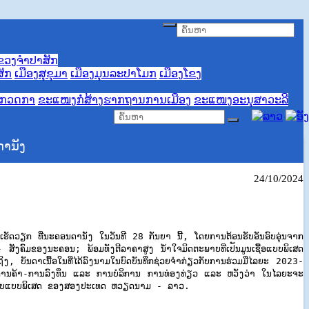
ຂວງຈໍາປາສັກ
ສັກ
ເມືອງສຸຂຸມາ
ເມືອງມຸນລະປາໂມກ
ເມືອງໂຂງ
ະ ກວດກາ
ຂະແໜງກໍ່ສ້າງຮາກຖານການເມືອງ
ຂະແໜງອະນຸສາວະລີ
ານັງ
24/10/2024
 ທີ່ນະຄອນດານັງ ໃນວັນທີ 28 ກັນຍາ ນີ້, ໂດຍການຕ້ອນຮັບອັນອົບອຸ່ນຈາກ
ຄົມຂອງນະຄອນ; ພ້ອມທັງຕີລາຄາສູງ ນ້ຳໃຈມິດຕະພາບທີ່ເປັນມູນເຊື້ອແບບພິເສດ
ງ, ບັນດາເນື້ອໃນທີ່ໄດ້ລົງນາມໃນບົດບັນທຶກຊ່ວຍຈຳກ່ຽວກັບການຮ່ວມມືໄລຍະ 2023-
ືດ້ານການຄ້າ-ການລົງທຶນ ແລະ ການບໍລິການ ການທ່ອງທ່ຽວ ແລະ ຫວັງວ່າ ໃນໄລຍະຈະ
ັນມິດຕະພາບແບບພິເສດ ຂອງສອງປະເທດ ຫວຽດນາມ - ລາວ.