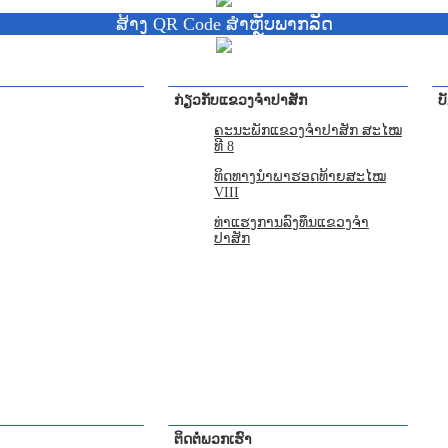
ສ້າງ QR Code ສຳຫຼັບພາກລັດ
ກ່ຽວກັບແຂວງຈຳປາສັກ
ບ
ຄະນະພັກແຂວງຈຳປາສັກ ສະໄໝ
ທີ 8
ທິດທາງນໍາພາຮອດທ້າຍສະໄໝ
VIII
ທ່າແຮງການລົງທຶນແຂວງຈໍາ
ປາສັກ
ຕິດຕໍ່ພວກເຮົາ