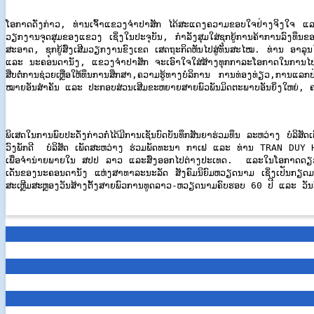
ໂອກາດດັ່ງກ່າວ, ທ່ານເຈົ້າແຂວງຈຳປາສັກ ໄດ້ສະແດງຄວາມຂອບໃຈຢ່າງຈິງໃຈ ແລ
ວຽກງານຈຸດສຸມຂອງແຂວງ ເຊິ່ງໃນປະຈຸບັນ, ກຳລັງສຸມໃສ່ຊຸກຍູ້ການຄ້າການລົງທຶ
ສະອາດ, ຊຸກຍູ້ສົ່ງເສີມວຽກງານຂົງເຂດ ເສດຖະກິດຫັນໄປສູ່ທັນສະໄໝ. ທ່ານ ອາ
ແລະ ນະຄອນດານັງ, ແຂວງຈໍາປາສັກ ຈະເອົາໃຈໃສ່ສ້າງທຸກກາລະໂອກາດໃນການໄປມາຫາສູ
ສືບຕໍ່ການຊ່ວຍເຫຼືອໃຫ້ທຶນການສຶກສາ,ຄວາມຮູ້ທາງບໍລິການ ການທ່ອງທ່ຽວ,ການແລກປ
ໝາຍອັນສໍາຄັນ ແລະ ປະກອບສ່ວນເສີມຂະຫຍາຍສາຍພົວພັນມິດຕະພາບອັນຍິ່ງໃຫຍ່, ຄວາມ
ພິເສດໃນການພົບປະດັ່ງກ່າວກໍ່ໄດ້ມີການເຊັນບົດບັນທຶກສັນຍາຮ່ວມທຶນ ລະຫວ່າງ 
ວົງພັກດີ ບໍລິສັດ ເພັດສະຫວ່າງ ຮ່ວມພັດທະນາ ກາເຟ ແລະ ທ່ານ TRAN DUY H
ເພື່ອຈໍານ່າຍພາຍໃນ ສປປ ລາວ ແລະສົ່ງອອກໄປຕ່າງປະເທດ. ແລະໃນໂອກາດດຽວກັນນັ
ເດັ່ນຂອງນະຄອນດານັງ ແຫ່ງສາທາລະນະລັດ ສັງຄົມນິຍົມຫວຽດນາມ ເຊິ່ງເປັນກຽ
ສະເຫຼີມສະຫຼອງວັນສ້າງຕັ້ງສາຍພົວການທູດລາວ-ຫວຽດນາມຄົບຮອບ 60 ປີ ແລະ ວັນສ