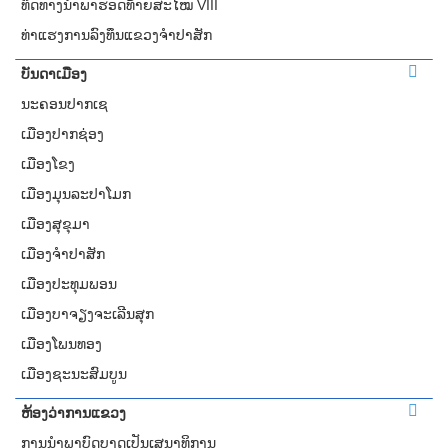
ທິດທາງນໍາພາຮອດທ້າຍສະໄໝ VIII
ທ່າແຮງການລົງທຶນແຂວງຈໍາປາສັກ
ບັນດາເມືອງ
ນະຄອນປາກເຊ
ເມືອງປາກຊ່ອງ
ເມືອງໂຂງ
ເມືອງມຸນລະປາໂມກ
ເມືອງສຸຂຸມາ
ເມືອງຈຳປາສັກ
ເມືອງປະທຸມພອນ
ເມືອງບາຈຽງຈະເລີນສຸກ
ເມືອງໂພນທອງ
ເມືອງຊະນະສົມບູນ
ຫ້ອງວ່າການແຂວງ
ການ​​ນຳພາ​ບົດບາດ​​ເປັນເສນາ​ທິການ