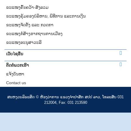
ຂະແໜງຄົ້ນຄວ້າ-ສັງລວມ
ຂະແໜງຄຸ້ມຄອງບໍລິຫານ, ພິທີການ ແລະການເງິນ
ຂະແໜງຈັດຕັ້ງ ແລະ ກວດກາ
ຂະແໜງກໍ່ສ້າງຮາກຖານການເມືອງ
ຂະແໜງອະນຸສາວະລີ
ເວັບໄຊອື່ນ
ຕິດຕໍ່ພວກເຮົາ
ແຈ້ງບັນຫາ
Contact us
ສະ​ຫງວນ​ລິ​ຂະ​ສິດ © ຫ້ອງວ່າການ ແຂວງ​ຈຳປາສັກ ​ສປປ​ ລາວ, ໂທ​ລະ​ສັບ 031
212004, Fax: 031 213590