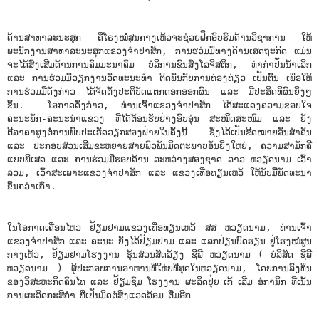
ດ້ານສາທາລະນະສຸກ ຄືໂຣງໝໍສູນກາງເຫ້ວຈະຊ່ວຍຝຶກອົບຮົມດ້ານວິຊາການ ໃຫ້
ພະນັກງານສາທາລະນະສຸກແຂວງຈໍາປາສັກ, ການຮວ່ມມືທາງດ້ານເສດຖະກິດ ແມ່ນ
ຈະໄດ້ສົ່ງເສີມດ້ານການຄົມມະນາຄົມ ບໍລິການຂົນສົ່ງໂລຈິສຕິກ, ທ່າກ່ຳປັ່ນນ້ຳເລິກ
ແລະ ການຮ່ວມມືວຽກງານວັດທະນະທຳ ຕິດພັນກັບການທ່ອງທ່ຽວ ເປັນຕົ້ນ ເພື່ອໃຫ້
ການຮ່ວມມືດັ່ງກ່າວ ໄດ້ຈັດຕັ້ງປະຕິບັດແຕກດອກອອກຜົນ ແລະ ມີປະສິດທິຜົນຍິ່ງໆ
ຂຶ້ນ. ໂອກາດດັ່ງກ່າວ, ທ່ານເຈົ້າແຂວງຈຳປາສັກ ໄດ້ສະແດງຄວາມຂອບໃຈ
ຄະນະພັກ-ຄະນະນໍາແຂວງ ທີ່ໄດ້ຕ້ອນຮັບຢ່າງອົບອຸ່ນ ສະໜິດສະໜົມ ແລະ ຍັງ
ຕີລາຄາສູງຕໍ່ການພົບປະເຮັດວຽກສອງຝ່າຍໃນຄັ້ງນີ້ ຊຶ່ງໄດ້ເປັນຂີດໝາຍອັນສຳຄັນ
ແລະ ປະກອບສ່ວນເສີມຂະຫຍາຍສາຍພົວພັນມິດຕະພາບອັນຍິ່ງໃຫຍ່, ຄວາມສາມັກຄີ
ແບບພິເສດ ແລະ ການຮ່ວມມືຮອບດ້ານ ລະຫວ່າງສອງຊາດ ລາວ-ຫວຽດນາມ ເວົ້າ
ລວມ, ເວົ້າສະເພາະແຂວງຈຳປາສັກ ແລະ ແຂວງເທື່ອທຽນເຫວ້ ໃຫ້ນັບມື້ພັດທະນາ
ຂຶ້ນກວ່າເກົ່າ.
ໃນໂອກາດເຄື່ອນໄຫວ ຢ້ຽມຢາມແຂວງເທື່ອທຽນເຫວ້ ສສ ຫວຽດນາມ, ທ່ານເຈົ້າ
ແຂວງຈຳປາສັກ ແລະ ຄະນະ ຍັງໄດ້ຢ້ຽມຢາມ ແລະ ແລກປ່ຽນບົດຮຽນ ຢູ່ໂຮງໝໍສູນ
ກາງເຫ້ວ, ຢ້ຽມຢາມໂຮງງານ ຮຸ້ນສ່ວນສັດລ້ຽງ ຊີພີ ຫວຽດນາມ ( ບໍລິສັດ ຊີພີ
ຫວຽດນາມ ) ຜູ້ປະກອບການອາຫານທີ່ໃຫ່ຍທີ່ສຸດໃນຫວຽດນາມ, ໂດຍການລົງທຶນ
ຂອງວິສະຫະກິດຄົນໄທ ແລະ ຢ້ຽມຊົມ ໂຮງງານ ຜະລິດປຸ໋ຍ ເກ້ ເລີມ ອໍການິກ ທີ່ເນັ້ນ
ການຜະລິດກະສິກໍາ ທີ່ເປັນມິດຕໍ່ສິ່ງແວດລ້ອມ ຕື່ມອີກ
.