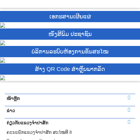
ເອກະສານເຜີຍແຜ່
ໜັງສີພິມ ປະຊາຊົນ
ບໍ​ລິ​ການ​ລະບົບຫ້ອງການທັນສະໄໝ
ສ້າງ QR Code ສຳຫຼັບພາກລັດ
ໜ້າຫຼັກ
ຂ່າວ
ກ່ຽວກັບແຂວງຈຳປາສັກ
ຄະນະພັກແຂວງຈຳປາສັກ ສະໄໝທີ 8