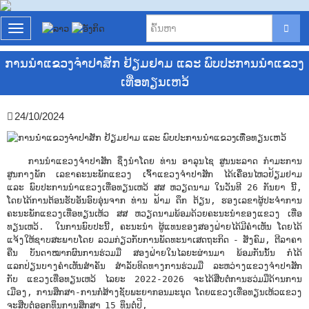
T
o
g
ການນຳແຂວງຈຳປາສັກ ຢ້ຽມຢາມ ແລະ ພົບປະການນຳແຂວງ
g
ເທື່ອທຽນເຫວ້
l
e
n
24/10/2024
a
v
i
g
ການນຳແຂວງຈຳປາສັກ ຊຶ່ງນຳໂດຍ ທ່ານ ອາລຸນໄຊ ສູນນະລາດ ກຳມະການ
a
ສູນກາງພັກ ເລຂາຄະນະພັກແຂວງ ເຈົ້າແຂວງຈຳປາສັກ ໄດ້ເຄື່ອນໄຫວຢ້ຽມຢາມ
t
ແລະ ພົບປະການນຳແຂວງເທື່ອທຽນເຫວ້ ສສ ຫວຽດນາມ ໃນວັນທີ 26 ກັນຍາ ນີ້,
i
ໂດຍໄດ້ການຕ້ອນຮັບອັນອົບອຸ່ນຈາກ ທ່ານ ຟ້າມ ດຶກ ຕ້ຽນ, ຮອງເລຂາຜູ້ປະຈໍາການ
o
ຄະນະພັກແຂວງເທື່ອທຽນເຫ້ວ ສສ ຫວຽດນາມພ້ອມດ້ວຍຄະນະນຳຂອງແຂວງ ເທື່ອ
n
ທຽນເຫວ້. ໃນການພົບປະນີ້, ຄະນະນໍາ ຜູ້ແທນຂອງສອງຝ່າຍໄດ້ມີຄຳເຫັນ ໂດຍໄດ້
ແຈ້ງໃຫ້ຊາບສະພາບໂດຍ ລວມກ່ຽວກັບການພັດທະນາເສດຖະກິດ - ສັງຄົມ, ຕີລາຄາ
ຄືນ ບັນດາໝາກຜົນການຮ່ວມມື ສອງຝ່າຍໃນໄລຍະຜ່ານມາ ພ້ອມກັນນັ້ນ ກໍໄດ້
ແລກປ່ຽນບາງຄຳເຫັນສຳຄັນ ສຳລັບທິດທາງການຮ່ວມມື ລະຫວ່າງແຂວງຈຳປາສັກ
ກັບ ແຂວງເທື່ອທຽນເຫວ້ ໄລຍະ 2022-2026 ຈະໄດ້ສືບຕໍ່ການຮວ່ມມືດ້ານການ
ເມືອງ, ການສຶກສາ-ການກໍ່ສ້າງຊັບພະຍາກອນມະນຸດ ໂດຍແຂວງເທື່ອທຽນເຫ້ວແຂວງ
ຈະສືບຕໍ່ອອກທຶນການສຶກສາ 15 ທຶນຕໍ່ປີ,