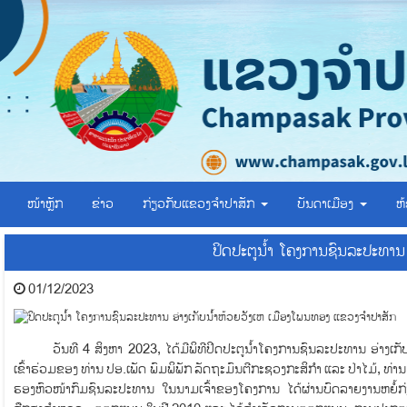
ໜ້າຫຼັກ
ຂ່າວ
ກ່ຽວກັບແຂວງຈຳປາສັກ
ບັນດາເມືອງ
ຫ
ປິດປະຕູນໍ້າ​ ໂຄງການຊົນລະປະທາ
01/12/2023
ວັນທີ​ 4 ສິງຫາ 2023,​ ໄດ້ມີພິທີປິດປະຕູນໍ້າໂຄງການຊົນລະປະທານ ອ່າງເກັບນ້ຳຫ້
ເຂົ້າຮ່ວມຂອງ​ ທ່ານ ປອ.​ເພັດ ພົມພິພັກ​ ລັດຖະມົນຕີກະຊວງກະສິກຳ ແລະ ປ່າໄມ້,​ ທ່ານ​ 
ຮອງຫົວໜ້າ​ກົມ​ຊົນລະປະທານ​ ໃນນາມເຈົ້າຂອງໂຄງການ​ ​ໄດ້ຜ່ານບົດລາຍງານຫຍໍ້ກ່