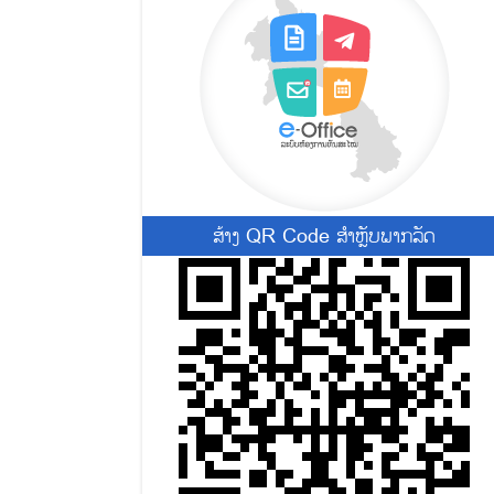
ສ້າງ QR Code ສຳຫຼັບພາກລັດ