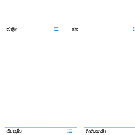
ໜ້າຫຼັກ
ຂ່າວ
ເວັບໄຊອື່ນ
ຕິດຕໍ່ພວກເຮົາ