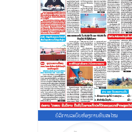
ບໍ​ລິ​ການ​ລະບົບຫ້ອງການທັນສະໄໝ