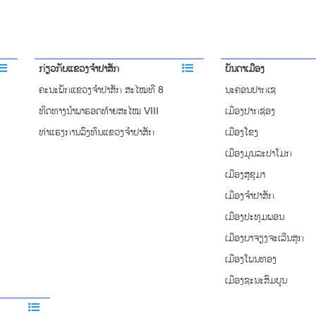
ກ່ຽວກັບແຂວງຈຳປາສັກ
ບັນດາເມືອງ
ຄະນະພັກແຂວງຈຳປາສັກ ສະໄໝທີ 8
ນະຄອນປາກເຊ
ທິດທາງນໍາພາຮອດທ້າຍສະໄໝ VIII
ເມືອງປາກຊ່ອງ
ທ່າແຮງການລົງທຶນແຂວງຈໍາປາສັກ
ເມືອງໂຂງ
ເມືອງມຸນລະປາໂມກ
ເມືອງສຸຂຸມາ
ເມືອງຈຳປາສັກ
ເມືອງປະທຸມພອນ
ເມືອງບາຈຽງຈະເລີນສຸກ
ເມືອງໂພນທອງ
ເມືອງຊະນະສົມບູນ