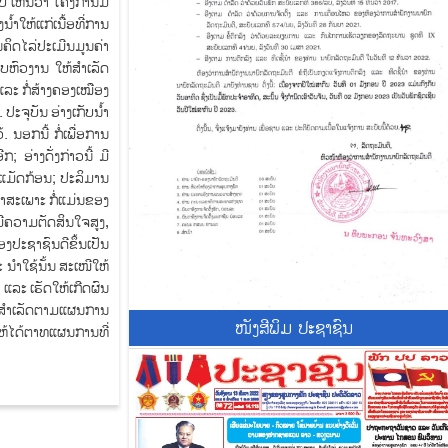
 ເຫັນວ່າ ໂຄງການມີ
າໃຫ້ແກ່ເນື້ອທີ່ການ
ິດໄລ່ປະເມີນມູນຄ່າ
ບຫົວງານ ໃຫ້ສໍາເລັດ​
 ແລະ ກໍ່ສ້າງຄອງເໝືອງ
ປະຈຸບັນ ອ່າງເກັບນໍ້າ
ນອກນີ້​ ກໍ່ເພື່ອການ
 ອ່າງດັ່ງກ່າວນີ້ ມີ
ານແມັດກ້ອນ; ປະລິມານ
້າສະເພາະ ກໍ່ແມ່ນຂອງ
ມີຄວາມຕັດສິນໃຈສູງ,​
ງປະຊາຊົນດີຂຶ້ນເປັນ
ຳໃຊ້ນັ້ນ ສະເໜີໃຫ້​
 ແລະ ເຮັດໃຫ້ເກີດຜົນ
ໃຫ້ສໍາເລັດຕາມແຜນການ
ໜັງສີພິມ ປະຊາຊົນ
ໃຫ້ໄດ້ຕາທແຜນການທີ່