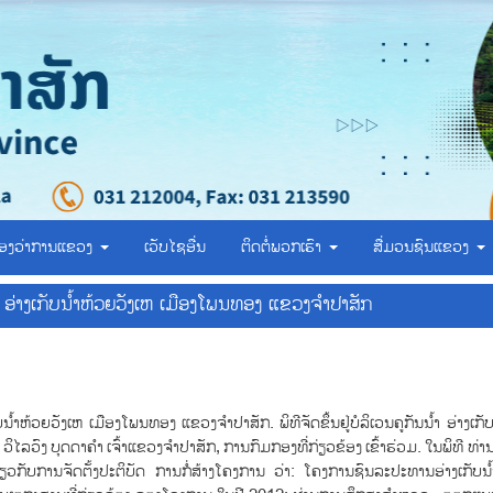
້ອງວ່າການແຂວງ
ເວັບໄຊອື່ນ
ຕິດຕໍ່ພວກເຮົາ
ສື່ມວນຊົນແຂວງ
ນ ອ່າງເກັບນ້ຳຫ້ວຍວັງເຫ ເມືອງໂພນທອງ ແຂວງຈຳປາສັກ
ວຍວັງເຫ ເມືອງໂພນທອງ ແຂວງຈຳປາສັກ.​ ພິທີຈັດຂຶ້ນຢູ່ບໍລິເວນຄູກັນນໍ້າ​ ອ່າງເກັບນ
​ວິໄລວົງ​ ບຸດດາຄໍາ ເຈົ້າແຂວງຈໍາປາສັກ,​ ​ການກົມກອງທີ່ກ່ຽວຂ້ອງ ເຂົ້າຮ່ວມ.​ ໃນພິທີ​ ທ
ຽວກັບການຈັດຕັ້ງປະຕິບັດ ການກໍ່ສ້າງໂຄງການ ວ່າ: ໂຄງການຊົນລະປະທານອ່າງເກັບນໍ້າ