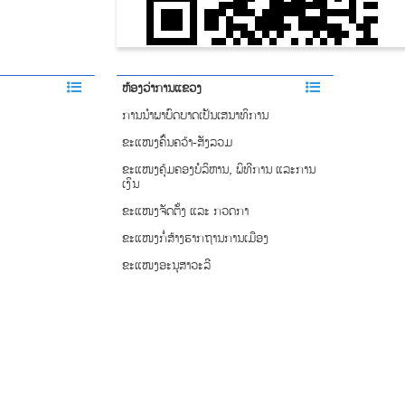
ຫ້ອງວ່າການແຂວງ
ການ​​ນຳພາ​ບົດບາດ​​ເປັນເສນາ​ທິການ
ຂະແໜງຄົ້ນຄວ້າ-ສັງລວມ
ຂະແໜງຄຸ້ມຄອງບໍລິຫານ, ພິທີການ ແລະການ
ເງິນ
ຂະແໜງຈັດຕັ້ງ ແລະ ກວດກາ
ຂະແໜງກໍ່ສ້າງຮາກຖານການເມືອງ
ຂະແໜງອະນຸສາວະລີ