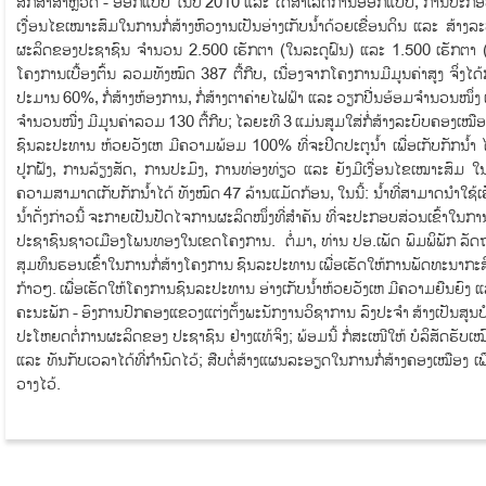
ສືກສາສໍາຫຼວດ​ - ອອກແບບ​ ໃນປີ 2010 ແລະ ໄດ້ສໍາເລັດການອອກແບບ,​ ການປະກອ
ເງື່ອນໄຂເໝາະສົມໃນການກໍ່ສ້າງຫົວງານເປັນອ່າງເກັບນໍ້າດ້ວຍເຂື່ອນດິນ ແລະ ສ້
ຜະລິດຂອງປະຊາຊົນ ຈໍານວນ 2.500 ເຮັກຕາ (ໃນລະດູຝົນ)​ ແລະ 1.500 ເຮັກຕາ 
ໂຄງການເບື້ອງຕົ້ນ ລວມທັງໝົດ 387 ຕື້ກີບ, ເນື່ອງຈາກໂຄງການມີມູນຄ່າສູງ ຈິ່ງໄດ
ປະມານ 60%, ກໍ່ສ້າງຫ້ອງການ, ກໍ່ສ້າງຕາຄ່າຍໄຟຟ້າ ແລະ ວຽກປີ່ນອ້ອມຈໍານວນໜຶ່ງ ເຊິ່
ຈໍານວນໜື່ງ ມີມູນຄ່າລວມ 130 ຕື້ກີບ; ໄລຍະທີ 3 ແມ່ນສູມໃສ່ກໍ່ສ້າງລະບົບຄອງເໝືອງທີ່
ຊົນລະປະທານ​ ຫ້ວຍວັງເຫ ມີຄວາມພ້ອມ 100% ທີ່ຈະປິດປະຕູນໍ້າ ເພື່ອເກັບກັກນໍ້າ 
ປູກຝັງ, ການລ້ຽງສັດ, ການປະມົງ, ການທ່ອງທ່ຽວ ແລະ ຍັງມີເງື່ອນໄຂເໝາະສົມ ໃນກາ
ຄວາມສາມາດເກັບກັກນໍ້າໄດ້ ທັງໝົດ 47 ລ້ານແມັດກ້ອນ, ໃນນີ້: ນໍ້າທີ່ສາມາດນໍາໃຊ
ນໍ້າດັ່ງກ່າວນີ້ ຈະກາຍເປັນປັດໄຈການຜະລິດໜຶ່ງທີ່ສຳຄັນ ທີ່ຈະປະກອບສ່ວນເຂົ້າໃ
ປະຊາຊົນຊາວເມືອງໂພນທອງໃນເຂດໂຄງການ.​ ຕໍ່ມາ,​ ທ່ານ ປອ.​ເພັດ ພົມພິພັກ​ ລັດຖ
ສຸມທຶນຮອນເຂົ້າໃນການກໍ່ສ້າງໂຄງການ ຊົນລະປະທານ ເພື່ອເຮັດໃຫ້ການພັດທະນາກະສ
ກ້າວໆ. ເພື່ອເຮັດໃຫ້ໂຄງການຊົນລະປະທານ ອ່າງເກັບນ້ຳຫ້ວຍວັງເຫ ມີຄວາມຍືນຍົງ ແ
ຄະນະພັກ​ -​ ອົງການປົກຄອງແຂວງແຕ່ງຕັ້ງພະນັກງານວິຊາການ​ ລົງປະຈຳ ສ້າງເປັນສູນບ
ປະໂຫຍດຕໍ່ການຜະລິດຂອງ ປະຊາຊົນ ຢ່າງແທ້ຈິງ; ພ້ອມນີ້​ ກໍ່ສະເໜີໃຫ້ ບໍລິສັດຮັບເ
ແລະ ທັນກັບເວລາໄດ້ທີ່ກໍານົດໄວ້; ສືບຕໍ່ສ້າງແຜນລະອຽດໃນການກໍ່ສ້າງຄອງເໝືອງ 
ວາງໄວ້.​