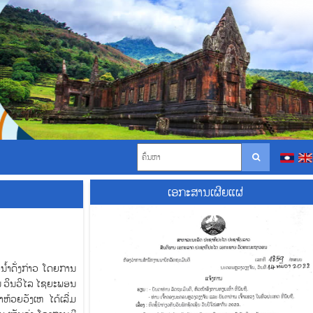
ເອກະສານເຜີຍແຜ່
ໍ້າດັ່ງກ່າວ​ ໂດຍການ
່ານ​ ວິນວິໄລ ໄຊຍະພອນ
ຫ້ວຍວັງເຫ ໄດ້ເລີ່ມ