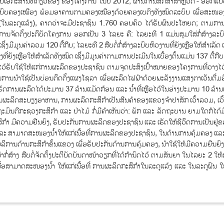
ບເອກະສານທີ່ກ່ຽວຂ້ອງ ຂອງໂຄງການ ໃນປີ 2012; ຜ່ານການສຶກສາສໍາຫຼວດ​ - ອອກແບບ
າງລະບົບຄອງເໝືອງ ພ້ອມອາຄານຕາມຄອງເໝືອງດ້ວຍຄອງເບຕົງທັງໝົດລະບົບ ເພື່ອສະໜອງນໍ້
(ໃນລະດູແລ້ງ)​, ຄາດວ່າຈະມີປະຊາຊົນ 1.760 ຄອບຄົວ ໄດ້ຮັບຜົນປະໂຫຍດ; ຕາມການຄ
້ການຈັດຕັ້ງປະຕິບັດໂຄງການ ອອກເປັນ 3 ໄລຍະ ຄື: ໄລຍະທີ​ 1 ແມ່ນສຸມໃສ່ກໍ່ສ້າງລະບົ
ງມີມູນຄ່າລວມ 120 ຕື້ກີບ; ໄລຍະທີ 2 ສືບຕໍ່ກໍ່ສ້າງລະບົບຫົວງານທີ່ຍັງເຫຼືອໃຫ້ສໍາເລັດ
ຍັງເຫຼືອໃຫ້ສໍາເລັດທັງໝົດ ເຊິ່ງມີມູນຄ່າຕາມການປະເມີນໃນເບື້ອງຕົ້ນແມ່ນ 137 ຕື້ກີບ​.​ 
ໄວ້ຮັບໃຊ້ໃຫ້ແກ່ການຜະລິດຂອງປະຊາຊົນ ຕາມຈຸດປະສົງເປົ້າໝາຍຂອງໂຄງການທີ່ວາງໄວ້.​ 
ນນໍາໃຊ້ເປັນບ່ອນຕິດຕັ້ງແຜງໂຊລາ ເພື່ອຜະລິດໄຟຟ້າດ້ວຍພະລັງງານແສງຕາເວັນຕື່ມອີກ;
້ເຮັດການຜະລິດໄດ້ປະມານ 37 ລ້ານແມັດກ້ອນ ແລະ ນໍ້າທີ່ເຫຼືອໄວ້ໃນອ່າງປະມານ 10 ລ້
ນການຜະລິດສະບຽງອາຫານ, ການຜະລິດກະສິກຳເປັນສີນຄ້າຂອງແຂວງຈຳປາສັກ ເວົ້າລວມ,​ ເວົ
ະມົນຕີກະຊວງກະສິກຳ ແລະ ປ່າໄມ້​ ກໍ່ມີຄຳເຫັນວ່າ​: ພັກ ແລະ ລັດຖະບານ ຍາມໃດກໍໄດ້
ິກຳ ມີຄວາມຢືນຍົງ, ຮັບປະກັນການຜະລິດຂອງປະຊາຊົນ ແລະ ເຮັດໃຫ້ຊີວິດການເປັນຢູ່ຂອ
ລະ ສາມາດສະໜອງນໍ້າໃຫ້ແກ່ເນື້ອທີ່ການຜະລິດຂອງປະຊາຊົນ,​ ໃນດ້ານການຄຸ້ມຄອງ ແລະ ນ
ໍລິການດ້ານກະສິກຳຂັ້ນແຂວງ ເພື່ອຮັບປະກັນດ້ານການຄຸ້ມຄອງ,​ ນໍາໃຊ້ໃຫ້ມີຄວາມຍືນຍົງ
ໝົາກໍ່ສ້າງ ສືບຕໍ່ຈັດຕັ້ງປະຕິບັດບັນດາໜ້າວຽກທີ່ໄດ້ກຳນົດໄວ້ ຕາມສັນຍາ ໃນໄລຍະ 2 
ເພື່ອສາມາດສະໜອງນ້ຳ ໃຫ້ແກ່ເນື້ອທີ່ ການຜະລິດກະສິກຳໃນລະດູແລ້ງ ແລະ ໃນລະດູຝົນ 