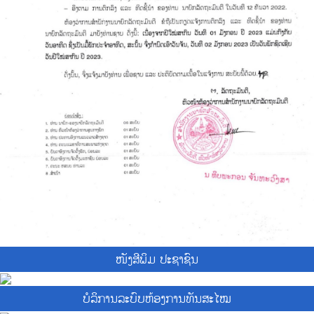
ໜັງສີພິມ ປະຊາຊົນ
ບໍ​ລິ​ການ​ລະບົບຫ້ອງການທັນສະໄໝ