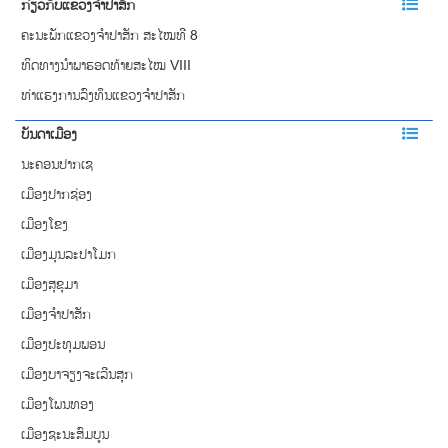
ກ່ຽວກັບແຂວງຈຳປາສັກ
ຄະນະພັກແຂວງຈຳປາສັກ ສະໄໝທີ 8
ທິດທາງນໍາພາຮອດທ້າຍສະໄໝ VIII
ທ່າແຮງການລົງທຶນແຂວງຈໍາປາສັກ
ບັນດາເມືອງ
ນະຄອນປາກເຊ
ເມືອງປາກຊ່ອງ
ເມືອງໂຂງ
ເມືອງມຸນລະປາໂມກ
ເມືອງສຸຂຸມາ
ເມືອງຈຳປາສັກ
ເມືອງປະທຸມພອນ
ເມືອງບາຈຽງຈະເລີນສຸກ
ເມືອງໂພນທອງ
ເມືອງຊະນະສົມບູນ