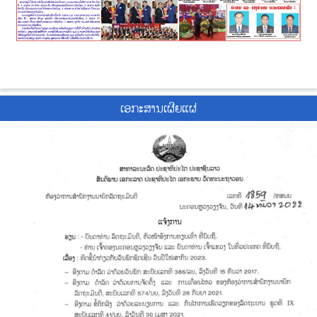
ເອກະສານເຜີຍແຜ່