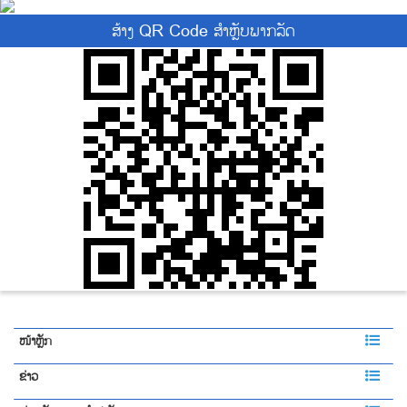
ສ້າງ QR Code ສຳຫຼັບພາກລັດ
ໜ້າຫຼັກ
ຂ່າວ