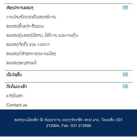
ຫ້ອງວ່າການແຂວງ
ການ​​ນຳພາ​ບົດບາດ​​ເປັນເສນາ​ທິການ
ຂະແໜງຄົ້ນຄວ້າ-ສັງລວມ
ຂະແໜງຄຸ້ມຄອງບໍລິຫານ, ພິທີການ ແລະການເງິນ
ຂະແໜງຈັດຕັ້ງ ແລະ ກວດກາ
ຂະແໜງກໍ່ສ້າງຮາກຖານການເມືອງ
ຂະແໜງອະນຸສາວະລີ
ເວັບໄຊອື່ນ
ຕິດຕໍ່ພວກເຮົາ
ແຈ້ງບັນຫາ
Contact us
ສະ​ຫງວນ​ລິ​ຂະ​ສິດ © ຫ້ອງວ່າການ ແຂວງ​ຈຳປາສັກ ​ສປປ​ ລາວ, ໂທ​ລະ​ສັບ 031
212004, Fax: 031 213590