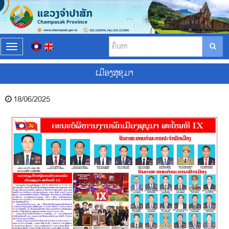
T
o
g
ເມືອງສຸຂຸມາ
g
l
e
18/06/2025
n
a
v
i
g
a
t
i
o
n