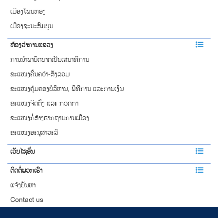
ເມືອງໂພນທອງ
ເມືອງຊະນະສົມບູນ
ຫ້ອງວ່າການແຂວງ
ການ​​ນຳພາ​ບົດບາດ​​ເປັນເສນາ​ທິການ
ຂະແໜງຄົ້ນຄວ້າ-ສັງລວມ
ຂະແໜງຄຸ້ມຄອງບໍລິຫານ, ພິທີການ ແລະການເງິນ
ຂະແໜງຈັດຕັ້ງ ແລະ ກວດກາ
ຂະແໜງກໍ່ສ້າງຮາກຖານການເມືອງ
ຂະແໜງອະນຸສາວະລີ
ເວັບໄຊອື່ນ
ຕິດຕໍ່ພວກເຮົາ
ແຈ້ງບັນຫາ
Contact us