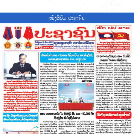
ໜັງສີພິມ ປະຊາຊົນ