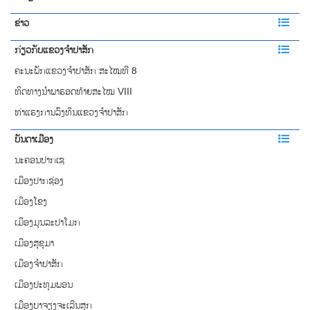
ຂ່າວ
ກ່ຽວກັບແຂວງຈຳປາສັກ
ຄະນະພັກແຂວງຈຳປາສັກ ສະໄໝທີ 8
ທິດທາງນໍາພາຮອດທ້າຍສະໄໝ VIII
ທ່າແຮງການລົງທຶນແຂວງຈໍາປາສັກ
ບັນດາເມືອງ
ນະຄອນປາກເຊ
ເມືອງປາກຊ່ອງ
ເມືອງໂຂງ
ເມືອງມຸນລະປາໂມກ
ເມືອງສຸຂຸມາ
ເມືອງຈຳປາສັກ
ເມືອງປະທຸມພອນ
ເມືອງບາຈຽງຈະເລີນສຸກ