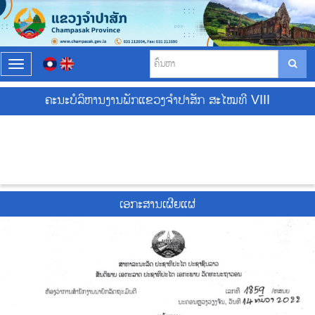
T
o
g
ຄະນະບໍລິຫານງານພັກແຂວງຈຳປາສັກ ສະໄໝທີ VIII
g
l
e
n
a
v
i
g
ເອກະສານເຜີຍແຜ່
a
t
i
o
n