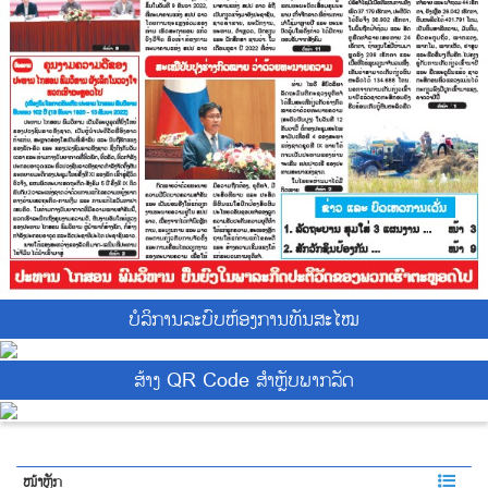
ບໍ​ລິ​ການ​ລະບົບຫ້ອງການທັນສະໄໝ
ສ້າງ QR Code ສຳຫຼັບພາກລັດ
ໜ້າຫຼັກ