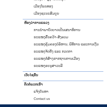
ເມືອງໂພນທອງ
ເມືອງຊະນະສົມບູນ
ຫ້ອງວ່າການແຂວງ
ການ​​ນຳພາ​ບົດບາດ​​ເປັນເສນາ​ທິການ
ຂະແໜງຄົ້ນຄວ້າ-ສັງລວມ
ຂະແໜງຄຸ້ມຄອງບໍລິຫານ, ພິທີການ ແລະການເງິນ
ຂະແໜງຈັດຕັ້ງ ແລະ ກວດກາ
ຂະແໜງກໍ່ສ້າງຮາກຖານການເມືອງ
ຂະແໜງອະນຸສາວະລີ
ເວັບໄຊອື່ນ
ຕິດຕໍ່ພວກເຮົາ
ແຈ້ງບັນຫາ
Contact us