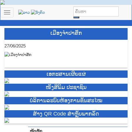
T
o
g
g
ເມືອງຈຳປາສັກ
l
e
27/06/2025
n
a
v
i
g
ເອກະສານເຜີຍແຜ່
a
t
i
ໜັງສີພິມ ປະຊາຊົນ
o
n
ບໍ​ລິ​ການ​ລະບົບຫ້ອງການທັນສະໄໝ
ສ້າງ QR Code ສຳຫຼັບພາກລັດ
ໜ້າຫຼັກ