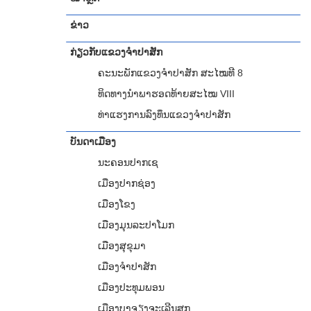
ຂ່າວ
ກ່ຽວກັບແຂວງຈຳປາສັກ
ຄະນະພັກແຂວງຈຳປາສັກ ສະໄໝທີ 8
ທິດທາງນໍາພາຮອດທ້າຍສະໄໝ VIII
ທ່າແຮງການລົງທຶນແຂວງຈໍາປາສັກ
ບັນດາເມືອງ
ນະຄອນປາກເຊ
ເມືອງປາກຊ່ອງ
ເມືອງໂຂງ
ເມືອງມຸນລະປາໂມກ
ເມືອງສຸຂຸມາ
ເມືອງຈຳປາສັກ
ເມືອງປະທຸມພອນ
ເມືອງບາຈຽງຈະເລີນສຸກ