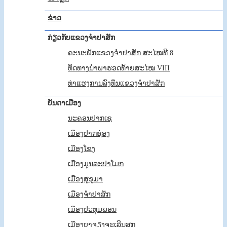
ຂ່າວ
ກ່ຽວກັບແຂວງຈຳປາສັກ
ຄະນະພັກແຂວງຈຳປາສັກ ສະໄໝທີ 8
ທິດທາງນໍາພາຮອດທ້າຍສະໄໝ VIII
ທ່າແຮງການລົງທຶນແຂວງຈໍາປາສັກ
ບັນດາເມືອງ
ນະຄອນປາກເຊ
ເມືອງປາກຊ່ອງ
ເມືອງໂຂງ
ເມືອງມຸນລະປາໂມກ
ເມືອງສຸຂຸມາ
ເມືອງຈຳປາສັກ
ເມືອງປະທຸມພອນ
ເມືອງບາຈຽງຈະເລີນສຸກ