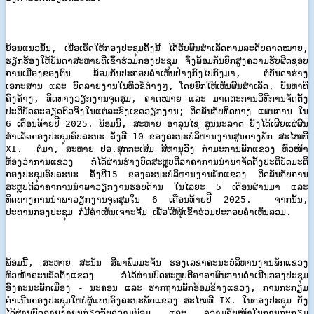
ຍ້ອນແນວນັ້ນ, ເພື່ອເຮັດໃຫ້ກອງປະຊຸມຄັ້ງນີ້ ໄດ້ຮັບຜົນສຳເລັດຕາມລະດັບຄາດໝາຍ,
ຮຽກຮ້ອງໃຫ້ບັນດາສະຫາຍທີ່ເຂົ້າຮ່ວມກອງປະຊຸມ ຈົ່ງພ້ອມກັນຍົກສູງຄວາມຮັບຜິດຊອບ
ການເມືອງຂອງຕົນ ພ້ອມກັນປະກອບຄຳເຫັນຢ່າງກົງໄປກົງມາ, ຕໍ່ບັນດາຮ່າງ
ເອກະສານ ແລະ ບົດລາຍງານໃນຫົວຂໍ້ຕ່າງໆ, ໂດຍຍົກໃຫ້ເຫັນຜົນສຳເລັດ, ບັນຫາທີ່
ຄົງຄ້າງ, ທິດທາງວຽກງານຈຸດສຸມ, ຄາດໝາຍ ແລະ ມາດຕະການວິທີການຈັດຕັ້ງ
ປະຕິບັດລະອຽດຕົວຈິງໃນແຕ່ລະຂົງເຂດວຽກງານ; ຕິດພັນກັບທິດທາງ ແຜນການ ໃນ
6 ເດືອນທ້າຍປີ 2025​.​ ພ້ອມນີ້,​ ສະຫາຍ​ ອາລຸນໄຊ​ ສູນນະລາດ​ ຍັງໄດ້ເຜີຍແຜ່ຜົນ
ສໍາເລັດກອງປະຊຸມຄົບຄະນະ ຄັ້ງທີ​ 10​ ຂອງຄະນະບໍລິຫານງານສູນກາງພັກ ສະໄໝທີ​
XI. ຕໍ່ມາ​,​ ສະຫາຍ​ ປອ.​ສຸກກະເສີມ ສີຫານຸວົງ​ ກໍາມະການພັກແຂວງ​ ຫົວໜ້າ​
ຫ້ອງວ່າການແຂວງ ກໍໄດ້ຜ່ານຮ່າງບົດສະຫຼຸບຕີລາຄາການນໍາພາຈັດຕັ້ງປະຕິບັດມະຕິ
ກອງປະຊຸມຄົບຄະນະ​ ຄັ້ງທີ​15​ ຂອງຄະນະບໍລິຫານງານພັກແຂວງ​ ຕິດພັນກັບການ
ສະຫຼຸບຕີລາຄາການນໍາພາວຽກງານຮອບດ້ານ ໃນໄລຍະ 5 ເດືອນຜ່ານມາ ແລະ
ທິດທາງການນໍາພາວຽກງານຈຸດສຸມໃນ 6 ເດືອນທ້າຍປີ 2025. ຈາກນັ້ນ,​
ປະທານກອງປະຊຸມ​ ກໍມີຄໍາເຫັນເຈາະຈີ້ມ​ ເພື່ອໃຫ້ຜູ້ເຂົ້າຮ່ວມປະກອບຄໍາເຫັນລວມ.​
ພ້ອມນີ້,​ ສະຫາຍ​ ສະນັ່ນ​ ສີພາພົມມະຈັນ​ ຮອງເລຂາຄະນະບໍລິຫານງານພັກແຂວງ​
ຫົວໜ້າຄະນະັດຕັ້ງແຂວງ ກໍໄດ້ຜ່ານບົດສະຫຼຸບຕີລາຄາຜົນການດໍາເນີນກອງປະຊຸມ
ອົງຄະນະພັກເມືອງ - ນະຄອນ​ ແລະ​ ຮາກຖານພັກອ້ອມຂ້າງແຂວງ,​ ການກະກຽມ
ດໍາເນີນກອງປະຊຸມໃຫຍ່ຜູ້ແທນອົງຄະນະພັກແຂວງ​ ສະໄໝທີ​ IX.​ ໃນກອງປະຊຸມ​ ຍັງ
ໄດ້ຜ່ານບົດລາຍງາຍນກ່ຽວກັບຄວາມພ້ອມ​ ແລະ​ ຄວາມຄືບໜ້າໃນການກະກຽມ