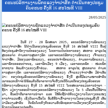
ຄະນະບໍລິຫານງານພັກແຂວງຈໍາປາສັກ​ ດໍາເນີນກອງປະຊຸມ
ຄົບຄະນະ​ ຄັ້ງທີ 16 ສະໄໝທີ VIII
28/05/2025
ວັນທີ 27 - 28 ພຶດສະພາ​ 2025​,​ ຄະນະບໍລິຫານງານພັກແຂວງ
ແຂວງຈໍາປາສັກ​ ໄດ້ດໍາເນີນກອງປະຊຸມຄົບຄະນະ​ ຄັ້ງທີ 16 ສະໄໝທີ VIII ຂຶ້ນຢູ່
ຫ້ອງປະຊຸມສໍານັກງານປົກຄອງແຂວງ​ ໂດຍການເປັນປະທານ​ຂອງ​ ສະຫາຍ​ ອາລຸນໄຊ​
ສູນນະລາດ​ ກໍາມະການສູນກາງພັກ​ ເລຂາຄະນະບໍລິຫານງານພັກແຂວງ​ ເຈົ້າແຂວງ​
ຈໍາປາສັກ.​ ມີຮອງເລຂາພັກແຂວງ,​ ຄະນະປະຈໍາພັກແຂວງ,​ ກໍາມະການພັກແຂວງ,​
ເລຂາພັກນະຄອນປາກເຊ,​ ເລຂາພັກເມືອງ​ 9​ ເມືອງ​,​ ເລຂາຄະນະພັກ​ - ໜ່ວຍພັກ
ຮາກຖານ ອ້ອມຂ້າງແຂວງ​ເຂົ້າຮ່ວມ.​
​ ສະຫາຍ​ ອາລຸນໄຊ​ ສູນນະລາດ​ ກໍາມະ
ການສູນກາງພັກ​ ເລຂາຄະນະບໍລິຫານງານພັກແຂວງ​ ເຈົ້າແຂວງ​ຈໍາປາສັກ ມີຄໍາເຫັນ
ວ່າ: ກອງປະຊຸມຄົບຄະນະບໍລິຫານງານພັກແຂວງ ຄັ້ງນີ້ ສຸດທີ່ມີຄວາມໝາຍສໍາຄັນ
ເພາະພວກເຮົາຈະໄດ້ພ້ອມກັນຕີລາຄາການຈັດຕັ້ງປະຕິບັດມະຕິກອງປະຊຸມຄົບຄະນະ
ບໍລິຫານງານພັກແຂວງ ຄັ້ງທີ 15 ສະໄໝທີ VIII ໂດຍສະເພາະແມ່ນການນໍາພາ​ -
ຊີ້ນໍາ ວຽກງານຮອບດ້ານຂອງຄະນະບໍລິຫານງານພັກແຂວງ ໃນ 5 ເດືອນຕົ້ນປີທີ່ຜ່ານ
ມາ, ຄົ້ນຄວ້າຕີລາຄາການນຳພາ ແລະ ໃຫ້ທິດຊີ້ນໍາຕໍ່ກັບວຽກງານໃນບາງຂະແໜງ
ການຈຳນວນໜຶ່ງ ເຊິ່ງບັນດາເນື້ອໃນ ຫົວຂໍ້ທີ່ນຳເຂົ້າລາຍງານໃນກອງປະຊຸມຄັ້ງນີ້ ເຫັນ
ວ່າມີຄວາມສໍາຄັນ ຕິດພັນໂດຍກົງກັບຄວາມຮັບຜິດຊອບການເມືອງຂອງອົງຄະນະພັກ,
ອົງການປົກຄອງແຕ່ລະຂັ້ນ.​