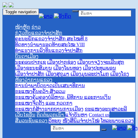
Toggle navigation
ໜ້າຫຼັກ
ຂ່າວ
ກ່ຽວກັບແຂວງຈຳປາສັກ
ຄະນະພັກແຂວງຈຳປາສັກ ສະໄໝທີ 8
ທິດທາງນໍາພາຮອດທ້າຍສະໄໝ VIII
ທ່າແຮງການລົງທຶນແຂວງຈໍາປາສັກ
ບັນດາເມືອງ
ນະຄອນປາກເຊ
ເມືອງປາກຊ່ອງ
ເມືອງບາຈຽງຈະເລີນສຸກ
ເມືອງຊະນະສົມບູນ
ເມືອງໂພນທອງ
ເມືອງປະທຸມພອນ
ເມືອງຈຳປາສັກ
ເມືອງສຸຂຸມາ
ເມືອງມຸນລະປາໂມກ
ເມືອງໂຂງ
ຫ້ອງວ່າການແຂວງ
ການ​​ນຳພາ​ບົດບາດ​​ເປັນເສນາ​ທິການ
ຂະແໜງຄົ້ນຄວ້າ-ສັງລວມ
ຂະແໜງຄຸ້ມຄອງບໍລິຫານ, ພິທີການ ແລະການເງິນ
ຂະແໜງຈັດຕັ້ງ ແລະ ກວດກາ
ຂະແໜງກໍ່ສ້າງຮາກຖານການເມືອງ
ຂະແໜງອະນຸສາວະລີ
ເວັບໄຊອື່ນ
ຕິດຕໍ່ພວກເຮົາ
ແຈ້ງບັນຫາ
Contact us
ສື່ມວນຊົນແຂວງ
ວິທະຍຸ
ໜັງສືພິມຈຳປາໃໝ່
ໂທລະພາບແຂວງ