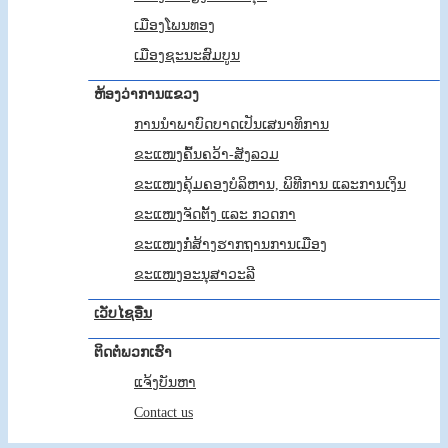
ເມືອງໂພນທອງ
ເມືອງຊະນະສົມບູນ
ຫ້ອງວ່າການແຂວງ
ການ​​ນຳພາ​ບົດບາດ​​ເປັນເສນາ​ທິການ
ຂະແໜງຄົ້ນຄວ້າ-ສັງລວມ
ຂະແໜງຄຸ້ມຄອງບໍລິຫານ, ພິທີການ ແລະການເງິນ
ຂະແໜງຈັດຕັ້ງ ແລະ ກວດກາ
ຂະແໜງກໍ່ສ້າງຮາກຖານການເມືອງ
ຂະແໜງອະນຸສາວະລີ
ເວັບໄຊອື່ນ
ຕິດຕໍ່ພວກເຮົາ
ແຈ້ງບັນຫາ
Contact us