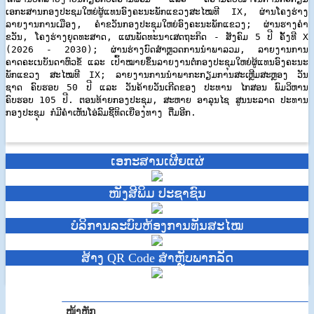
ເອກະສານກອງປະຊມໃຫຍ່ຜູ້ແທນອົງຄະນະພັກແຂວງ​ສະໄໝທີ IX,​ ຜ່ານໂຄງຮ່າງ
ລາຍງານການເມືອງ,​ ຄໍາຂວັນກອງປະຊຸມໃຫຍ່ອົງຄະນະພັກແຂວງ; ຜ່ານຮາງຄໍາ
ຂວັນ, ໂຄງຮ່າງຍຸດທະສາດ, ແຜນພັດທະນາເສດຖະກິດ​ - ສັງຄົມ 5 ປີ​ ຄັ້ງທີ​ X
(2026 -​ 2030); ຜ່ານຮ່າງບົດສໍາຫຼວດການນໍາພາລວມ,​ ລາຍງານການ
ຄາດຄະເນບັນດາຫົວຂໍ້ ແລະ​ ເປົ້າໝາຍຂຶ້ນລາຍງານຕໍ່ກອງປະຊຸມໃຫຍ່ຜູ້ແທນອົງຄະນະ
ພັກແຂວງ ສະໄໝທີ IX; ລາຍງານການນໍາພາກະກຽມການສະເຫຼີມສະຫຼອງ ວັນ
ຊາດ ຄົບຮອບ 50 ປີ ແລະ ວັນຄ້າຍວັນເກີດຂອງ ປະທານ ໄກສອນ ພົມວິຫານ
ຄົບຮອບ 105 ປີ​.​ ຕອນທ້າຍກອງປະຊຸມ,​ ສະຫາຍ​ ອາລຸນໄຊ ສູນນະລາດ ປະທານ
ກອງປະຊຸມ ກໍມີຄໍາເຫັນໂອ່ລົມຊີ້ທິດເຍືອງທາງ​ ຕື່ມອີກ.​
ເອກະສານເຜີຍແຜ່
ໜັງສີພິມ ປະຊາຊົນ
ບໍ​ລິ​ການ​ລະບົບຫ້ອງການທັນສະໄໝ
ສ້າງ QR Code ສຳຫຼັບພາກລັດ
ໜ້າຫຼັກ