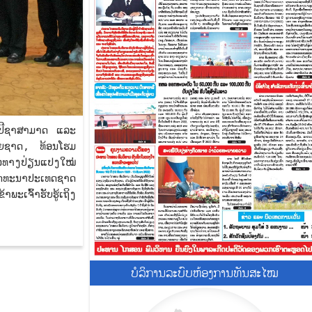
ັດປີຊາສາມາດ ແລະ
່ອຍຊາດ, ທ້ອນໂຮມ
ວທາງປ່ຽນແປງໃໝ່
ນພັດທະນາປະເທດຊາດ
ພະເຈົ້າຮັບຮູ້ເຖິງ
ບໍ​ລິ​ການ​ລະບົບຫ້ອງການທັນສະໄໝ