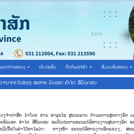
້ອງວ່າການແຂວງ
ເວັບໄຊອື່ນ
ຕິດຕໍ່ພວກເຮົາ
ສື່ມວນຊົນແຂວງ
່ການຈາກໄປຂອງ ສະຫາຍ ພົນເອກ ຄຳໄຕ ສີພັນດອນ
ຳປາສັກ ນຳໂດຍ ທ່ານ ອາລຸນໄຊ ສູນນະລາດ ກຳມະການສູນກາງພັກ ເລຂ
ພົນເອກ ຄໍາໄຕ ສີພັນດອນ ອະດີດປະທານຄະນະບໍລິຫານງານສູນກາງພັກ ອ
ດຍມີເນື້ອໃນຄໍາໄວ້ອາໄລວ່າ: ຕາງໜ້າ ຄະນະບໍລິຫານງານພັກແຂວງ, ສະ