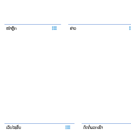
ໜ້າຫຼັກ
ຂ່າວ
ເວັບໄຊອື່ນ
ຕິດຕໍ່ພວກເຮົາ