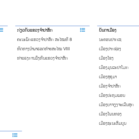
ກ່ຽວກັບແຂວງຈຳປາສັກ
ບັນດາເມືອງ
ຄະນະພັກແຂວງຈຳປາສັກ ສະໄໝທີ 8
ນະຄອນປາກເຊ
ທິດທາງນໍາພາຮອດທ້າຍສະໄໝ VIII
ເມືອງປາກຊ່ອງ
ທ່າແຮງການລົງທຶນແຂວງຈໍາປາສັກ
ເມືອງໂຂງ
ເມືອງມຸນລະປາໂມກ
ເມືອງສຸຂຸມາ
ເມືອງຈຳປາສັກ
ເມືອງປະທຸມພອນ
ເມືອງບາຈຽງຈະເລີນສຸກ
ເມືອງໂພນທອງ
ເມືອງຊະນະສົມບູນ