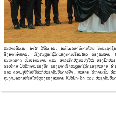
ສະຫາຍພົນເອກ ຄຳໄຕ ສີພັນດອນ, ອະດີດເລຂາທິການໃຫຍ່ ພັກປະຊາຊົນ
ອົງອາດກ້າຫານ, ເຊິ່ງຕະຫຼອດຊີວິດແຫ່ງການເຄື່ອນໄຫວ ຂອງສະຫາຍ ໄດ
ປະເທດຊາດ ເປັນເອກະພາບ ແລະ ພາລະກິດປ່ຽນແປງໃໝ່ ຂອງພັກປະຊາຊົ
ຮອບດ້ານ ມີຫລັກການຂອງພັກ ຂອງຊາດເຮົາຕະຫຼອດຊີວິດຂອງສະຫາຍ ໄດ້ອຸ
ແລະ ຄວາມຢູ່ດີກິນດີໃຫ້ແກ່ປະຊາຊົນບັນດາເຜົ່າ, ສະຫາຍ ໄດ້ກາຍເປັນ ວິລະບ
ຄຸນງາມຄວາມດີອັນໃຫຍ່ຫຼວງຂອງສະຫາຍ ທີ່ມີຕໍ່ພັກ-ລັດ ແລະ ປະຊາຊົນ