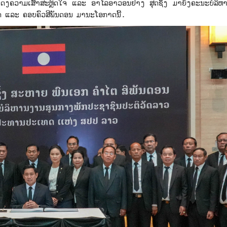
ງຄວາມເສົ້າສະຫຼົດໃຈ ແລະ ອາໄລອາວອນຢ່າງ ສຸດຊຶ້ງ ມາຍັງຄະນະບໍລິຫ
 ແລະ ຄອບຄົວສີພັນດອນ ມານະໂອກາດນີ້.