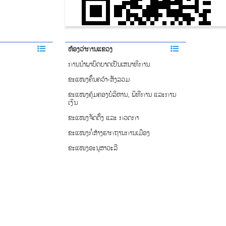
ຫ້ອງວ່າການແຂວງ
ການ​​ນຳພາ​ບົດບາດ​​ເປັນເສນາ​ທິການ
ຂະແໜງຄົ້ນຄວ້າ-ສັງລວມ
ຂະແໜງຄຸ້ມຄອງບໍລິຫານ, ພິທີການ ແລະການ
ເງິນ
ຂະແໜງຈັດຕັ້ງ ແລະ ກວດກາ
ຂະແໜງກໍ່ສ້າງຮາກຖານການເມືອງ
ຂະແໜງອະນຸສາວະລີ