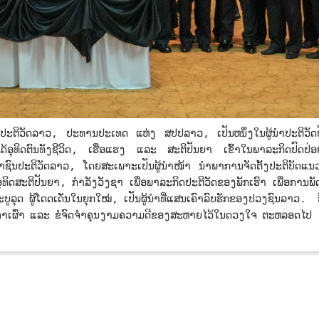
ປະຕິວັດລາວ, ປະທານປະເທດ ແຫ່ງ ສປປລາວ, ເປັນຫນຶ່ງໃນຜູ້ນໍາປະຕິວ
້ອຸທິດຕົນທັງຊີວິດ, ເຮື່ອແຮງ ແລະ ສະຕິປັນຍາ ເຂົ້າໃນພາລະກິດປົດປ
ນປະຕິວັດລາວ, ໂດຍສະເພາະເປັນຜູ້ນຳໜ້າ ນຳພາການຈັດຕັ້ງປະຕິບັດແນ
ທິດສະຕິປັນຍາ, ກຳລັງວັງຊາ ເພື່ອພາລະກິດປະຕິວັດຂອງພັກເຮົາ ເພື່ອກາ
ູລຸດ ຜູ້ໂດດເດັ່ນໃນຍຸກໃໝ່, ເປັນຜູ້ນຳທີ່ແສນເຄົາລົບຮັກຂອງປວງຊົນລາວ. ຂ້າ
ບັນດາເຜົ່າ ແລະ ຂໍຈົດຈຳຄຸນງາມຄວາມດີຂອງສະຫາຍໄວ້ໃນດວງໃຈ ຕະຫລອດໄປ