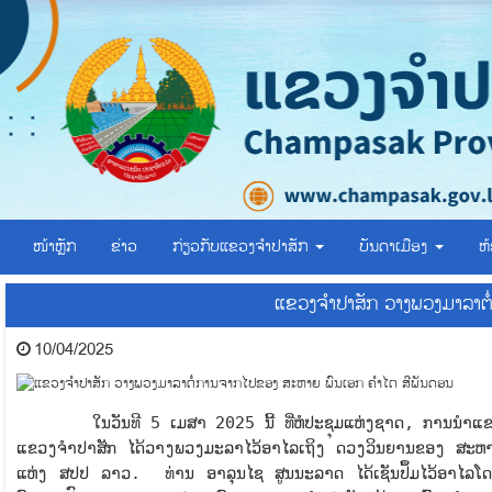
ໜ້າຫຼັກ
ຂ່າວ
ກ່ຽວກັບແຂວງຈຳປາສັກ
ບັນດາເມືອງ
ຫ
ແຂວງຈຳປາສັກ ວາງພວງມາລາຕໍ
10/04/2025
ໃນວັນທີ 5 ເມສາ 2025 ນີ້ ທີ່ຫໍປະຊຸມແຫ່ງຊາດ, ການນຳແຂວງຈ
ແຂວງຈຳປາສັກ ໄດ້ວາງພວງມະລາໄວ້ອາໄລເຖິງ ດວງວິນຍານຂອງ ສະຫາຍ
ແຫ່ງ ສປປ ລາວ. ທ່ານ ອາລຸນໄຊ ສູນນະລາດ ໄດ້ເຊັນປຶ້ມໄວ້ອາໄລໂ