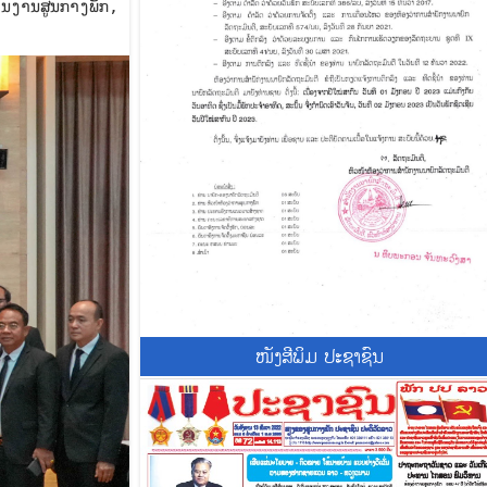
ານງານສູນກາງພັກ,
ໜັງສີພິມ ປະຊາຊົນ