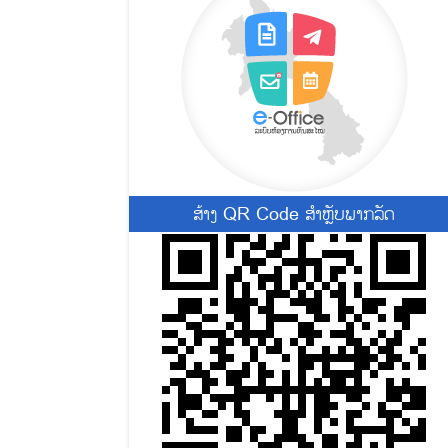
ສ້າງ QR Code ສຳຫຼັບພາກລັດ