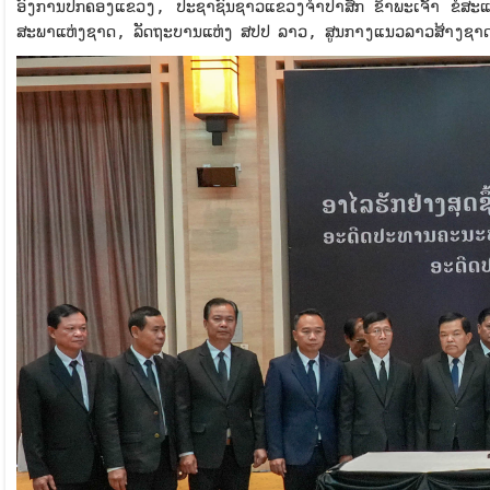
ອົງການປົກຄອງແຂວງ, ປະຊາຊົນຊາວແຂວງຈຳປາສັກ ຂ້າພະເຈົ້າ ຂໍສະແດ
ສະພາແຫ່ງຊາດ, ລັດຖະບານແຫ່ງ ສປປ ລາວ, ສູນກາງແນວລາວສ້າງຊາດ